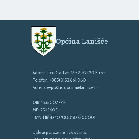
Općina Lanišće
Adresa sjedišta: Lanišće 2, 52420 Buzet
Telefon:
+385(0)52 661 060
Adresa e-pošte:
opcina@lanisce.hr
OIB: 15350077714
MB: 2543605
IBAN: HR1424070001822300001
Uplata poreza na nekretnine: