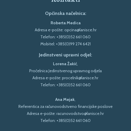
Općinska načelnica:
Roberta Medica
Adresa e-pošte:
opcina@lanisce.hr
Telefon:
+385(0)52 661 060
Mobitel:
+385(0)99 274 6421
Jedinstveni upravni odjel:
Lorena Žakić
,
Pročelnica Jedinstvenog upravnog odjela
Adresa e-pošte:
procelnik@lanisce.hr
Telefon:
+385(0)52 661 060
Ana Mejak
,
Referentica za računovodstveno financijske poslove
Adresa e-pošte:
racunovodstvo@lanisce.hr
Telefon:
+385(0)52 661 060