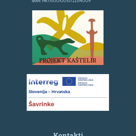
IBAN: HR7510010051722314009
Kontakti