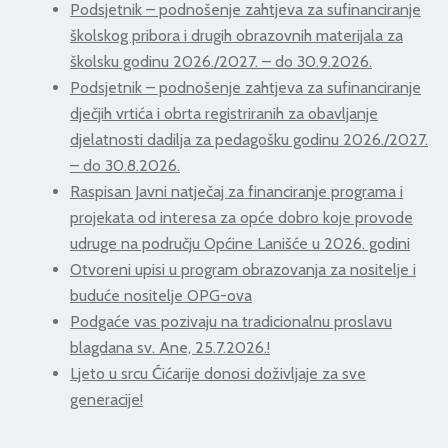
Podsjetnik – podnošenje zahtjeva za sufinanciranje
školskog pribora i drugih obrazovnih materijala za
školsku godinu 2026./2027. – do 30.9.2026.
Podsjetnik – podnošenje zahtjeva za sufinanciranje
dječjih vrtića i obrta registriranih za obavljanje
djelatnosti dadilja za pedagošku godinu 2026./2027.
– do 30.8.2026.
Raspisan Javni natječaj za financiranje programa i
projekata od interesa za opće dobro koje provode
udruge na području Općine Lanišće u 2026. godini
Otvoreni upisi u program obrazovanja za nositelje i
buduće nositelje OPG-ova
Podgaće vas pozivaju na tradicionalnu proslavu
blagdana sv. Ane, 25.7.2026.!
Ljeto u srcu Ćićarije donosi doživljaje za sve
generacije!