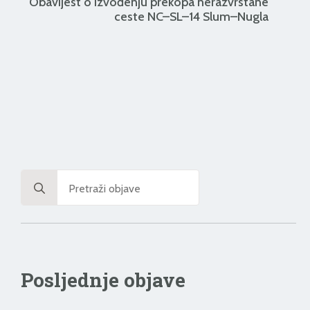
Obavijest o izvođenju prekopa nerazvrstane
ceste NC–SL–14 Slum–Nugla
Search
for:
Posljednje objave