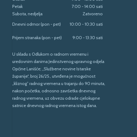
Petak
7:00 - 14:00 sati
Subota, nedjelja
Zatvoreno
Dnevni odmor (pon - pet)
10:00 - 10:30 sati
Prijem stranaka (pon - pet)
9:00 - 13:30 sati
U skladu s Odlukom o radnom vremenu i
uredovnim danima Jedinstvenog upravnog odjela
Općine Lanišće; „Službene novine Istarske
županije“, broj 26/25., utvrđena je mogućnost
„kliznog” radnog vremena u trajanju do 90 minuta,
nakon početka, odnosno završetka dnevnog
radnog vremena, uz obvezu odrade cjelokupne
satnice dnevnog radnog vremena istog dana.