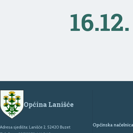
16.12.
Općina Lanišće
Općinska načelnica
Adresa sjedišta: Lanišće 2, 52420 Buzet