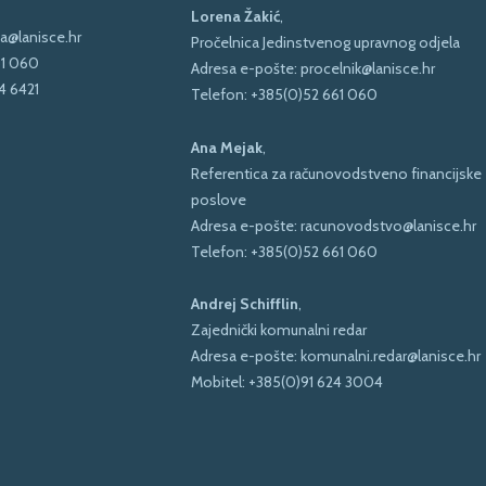
Lorena Žakić
,
a@lanisce.hr
Pročelnica Jedinstvenog upravnog odjela
61 060
Adresa e-pošte:
procelnik@lanisce.hr
4 6421
Telefon:
+385(0)52 661 060
Ana Mejak
,
Referentica za računovodstveno financijske
poslove
Adresa e-pošte:
racunovodstvo@lanisce.hr
Telefon:
+385(0)52 661 060
Andrej Schifflin
,
Zajednički komunalni redar
Adresa e-pošte:
komunalni.redar@lanisce.hr
Mobitel:
+385(0)91 624 3004