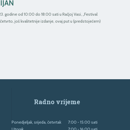
IJAN
3. godine od 10:00 do 18:00 sati u Račjoj Vasi, „Festival
četvrto, još kvalitetnije izdanje, ovaj put u (predstojećem)
Radno vrijeme
Ponedjeljak, srijeda, četvrtak
7:00 - 15:00 sati
Utorak
7:00 - 16:00 sati