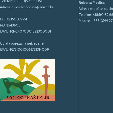
Telefon:
+385(0)52 661 060
Roberta Medica
Adresa e-pošte:
opcina@lanisce.hr
Adresa e-pošte:
opcin
Telefon:
+385(0)52 6
OIB: 15350077714
Mobitel:
+385(0)99 27
MB: 2543605
IBAN: HR1424070001822300001
Uplata poreza na nekretnine:
IBAN: HR7510010051722314009