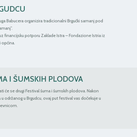
RGUDCU
ga Babucera organizira tradicionalni Brgučki samanj pod
amanj”.
z financijsku potporu Zaklade Istra – Fondazione Istria iz
 općina.
MA I ŠUMSKIH PLODOVA
žati će se drugi Festival šuma i šumskih plodova. Nakon
 u održanog u Brgudcu, ovaj put festival vas dočekuje u
bevnicom.