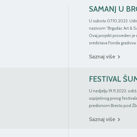
SAMANJ U B
U subotu 07.10.2023. Udru
nazivom “Brgudac Art & S
Ovaj projekt proveden je u
sredstava Fonda gradova i
Saznaj više
FESTIVAL ŠU
U nedjelju 19.11.2023. odr
uspiješnog prvog festivala
predivnom Brestu pod Ž
Saznaj više