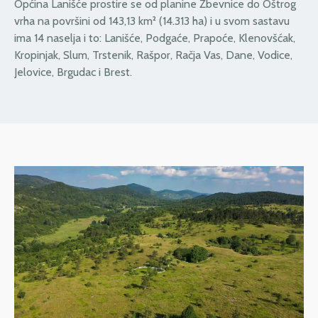
Općina Lanišće prostire se od planine Žbevnice do Oštrog
vrha na površini od 143,13 km² (14.313 ha) i u svom sastavu
ima 14 naselja i to: Lanišće, Podgaće, Prapoće, Klenovšćak,
Kropinjak, Slum, Trstenik, Rašpor, Račja Vas, Dane, Vodice,
Jelovice, Brgudac i Brest.