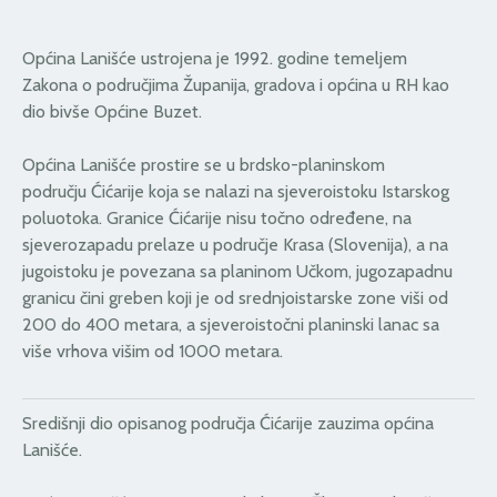
Općina Lanišće ustrojena je 1992. godine temeljem
Zakona o područjima Županija, gradova i općina u RH kao
dio bivše Općine Buzet.
Općina Lanišće prostire se u brdsko-planinskom
području Ćićarije koja se nalazi na sjeveroistoku Istarskog
poluotoka. Granice Ćićarije nisu točno određene, na
sjeverozapadu prelaze u područje Krasa (Slovenija), a na
jugoistoku je povezana sa planinom Učkom, jugozapadnu
granicu čini greben koji je od srednjoistarske zone viši od
200 do 400 metara, a sjeveroistočni planinski lanac sa
više vrhova višim od 1000 metara.
Središnji dio opisanog područja Ćićarije zauzima općina
Lanišće.