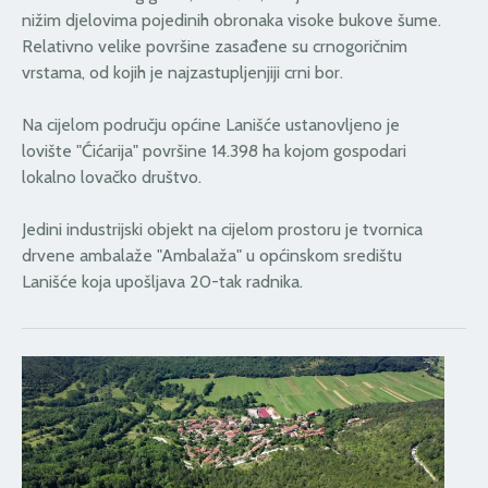
nižim djelovima pojedinih obronaka visoke bukove šume.
Relativno velike površine zasađene su crnogoričnim
vrstama, od kojih je najzastupljenjiji crni bor.
Na cijelom području općine Lanišće ustanovljeno je
lovište "Ćićarija" površine 14.398 ha kojom gospodari
lokalno lovačko društvo.
Jedini industrijski objekt na cijelom prostoru je tvornica
drvene ambalaže "Ambalaža" u općinskom središtu
Lanišće koja upošljava 20-tak radnika.