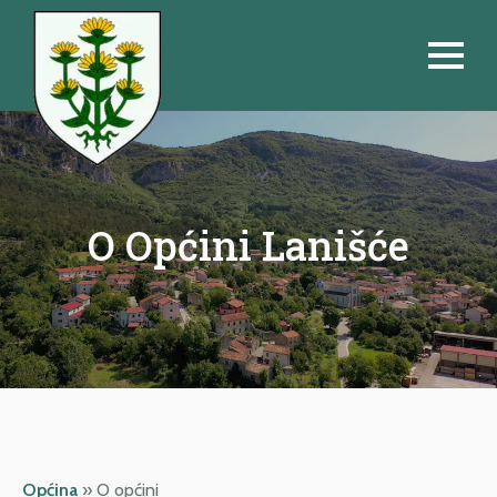
O Općini Lanišće
Općina
»
O općini