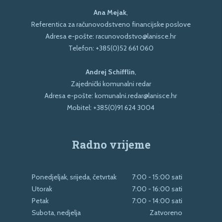
Ana Mejak
,
Referentica za računovodstveno financijske poslove
Adresa e-pošte:
racunovodstvo@lanisce.hr
Telefon:
+385(0)52 661 060
Andrej Schifflin
,
Zajednički komunalni redar
Adresa e-pošte:
komunalni.redar@lanisce.hr
Mobitel:
+385(0)91 624 3004
Radno vrijeme
Ponedjeljak, srijeda, četvrtak
7:00 - 15:00 sati
Utorak
7:00 - 16:00 sati
Petak
7:00 - 14:00 sati
Subota, nedjelja
Zatvoreno