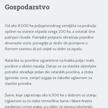
Gospodarstvo
Od oko 8.000 ha poljoprivrednog zemljišta na području
općine na oranice otpada svega 200 ha, a ostatak čine
pašnjaci i livade. Pašnjake potpuno obrašćuju pojedine
drvenaste vrste, ponegdje je došlo do promjene u
flornom sastavu ali još uvijek su dobri za ispašu.
Ratarske su površine ograničene na kraška polja i male
ponikve u okolici naselja. Danas se za vlastite obiteljske
potrebe obrađuje jedan dio ratarskih površina, a stoka
(goveda, ovce, svinje) uzgaja se također uglavnom za
vlastite potrebe.
Šume, koje zapremaju oko 6.500 ha u dobrom su stanju.
Uglavnom su to niske termofilne šume i šikare hrasta
medunca i crnog graba, a u višim, te sjeveru izloženim