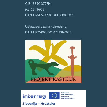
OIB: 15350077714
MB: 2543605
IBAN: HR1424070001822300001
Uplata poreza na nekretnine:
IBAN: HR7510010051722314009