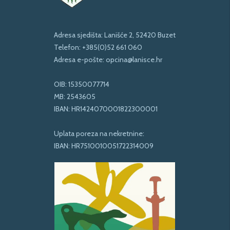
Adresa sjedišta: Lanišće 2, 52420 Buzet
Telefon:
+385(0)52 661 060
Adresa e-pošte:
opcina@lanisce.hr
OIB: 15350077714
MB: 2543605
IBAN: HR1424070001822300001
Uplata poreza na nekretnine:
IBAN: HR7510010051722314009