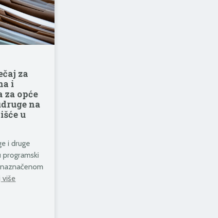
ečaj za
ma i
a za opće
udruge na
išće u
e i druge
 su programski
ju naznačenom
j više