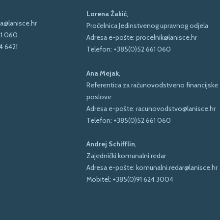
Lorena Žakić
,
a@lanisce.hr
Pročelnica Jedinstvenog upravnog odjela
61 060
Adresa e-pošte:
procelnik@lanisce.hr
4 6421
Telefon:
+385(0)52 661 060
Ana Mejak
,
Referentica za računovodstveno financijske
poslove
Adresa e-pošte:
racunovodstvo@lanisce.hr
Telefon:
+385(0)52 661 060
Andrej Schifflin
,
Zajednički komunalni redar
Adresa e-pošte:
komunalni.redar@lanisce.hr
Mobitel:
+385(0)91 624 3004