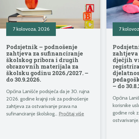
7 kolovoza, 2026
7 kolovo
Podsjetnik – podnošenje
Podsjetn
zahtjeva za sufinanciranje
zahtjeva
školskog pribora i drugih
dječjih v
obrazovnih materijala za
registrir
školsku godinu 2026./2027. –
djelatnos
do 30.9.2026.
pedagošk
– do 30.8.
Općina Lanišće podsjeća da je 30. rujna
Općina Laniš
2026. godine krajnji rok za podnošenje
korisnike us
zahtjeva za ostvarivanje prava na
godine rok 
sufinanciranje školskog…
Pročitaj više
ostvarivanj