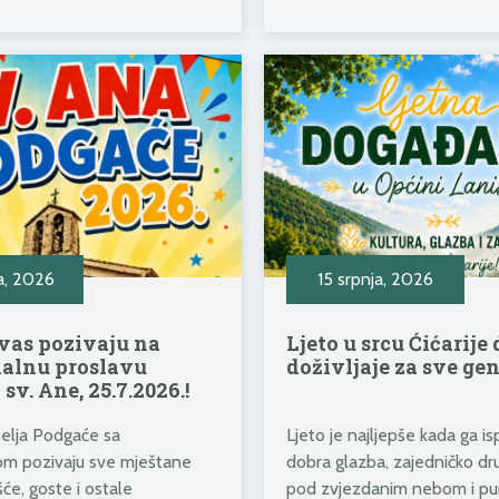
a, 2026
15 srpnja, 2026
vas pozivaju na
Ljeto u srcu Ćićarije
nalnu proslavu
doživljaje za sve gen
sv. Ane, 25.7.2026.!
selja Podgaće sa
Ljeto je najljepše kada ga i
om pozivaju sve mještane
dobra glazba, zajedničko dru
će, goste i ostale
pod zvjezdanim nebom i pu