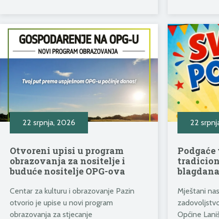
22 srpnja, 2026
22 srpnj
Otvoreni upisi u program
Podgaće 
obrazovanja za nositelje i
tradicio
buduće nositelje OPG-ova
blagdana 
Centar za kulturu i obrazovanje Pazin
Mještani na
otvorio je upise u novi program
zadovoljstv
obrazovanja za stjecanje
Općine Laniš