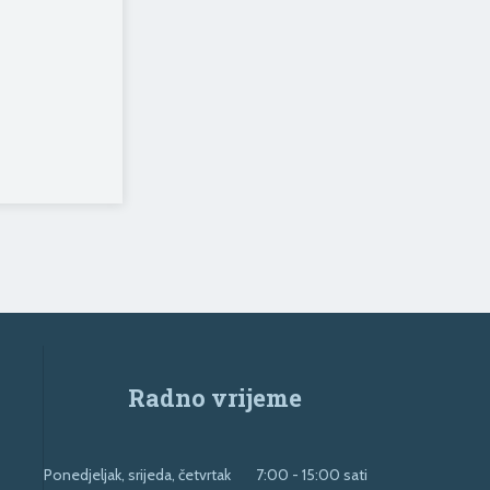
Radno vrijeme
Ponedjeljak, srijeda, četvrtak
7:00 - 15:00 sati