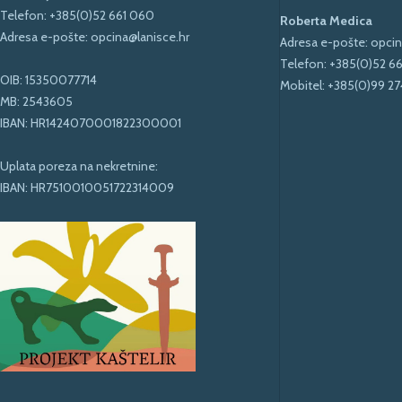
Telefon:
+385(0)52 661 060
Roberta Medica
Adresa e-pošte:
opcina@lanisce.hr
Adresa e-pošte:
opcin
Telefon:
+385(0)52 6
OIB: 15350077714
Mobitel:
+385(0)99 27
MB: 2543605
IBAN: HR1424070001822300001
Uplata poreza na nekretnine:
IBAN: HR7510010051722314009