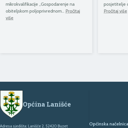
mikrokvalifikacije „Gospodarenje na
posjetitelje
obiteljskom poljoprivrednom…
Pročitaj
Pročitaj više
više
Općina Lanišće
Općinska načelnica
Adresa sjedišta: Lanišće 2, 52420 Buzet