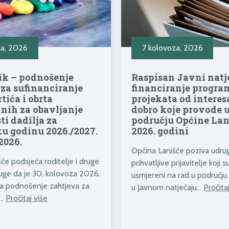
za, 2026
7 kolovoza, 2026
ik – podnošenje
Raspisan Javni natj
 za sufinanciranje
financiranje progra
rtića i obrta
projekata od interes
anih za obavljanje
dobro koje provode 
ti dadilja za
području Općine Lan
u godinu 2026./2027.
2026. godini
2026.
Općina Lanišće poziva udrug
će podsjeća roditelje i druge
prihvatljive prijavitelje koji
luge da je 30. kolovoza 2026.
usmjereni na rad u područ
za podnošenje zahtjeva za
u Javnom natječaju…
Pročita
e…
Pročitaj više