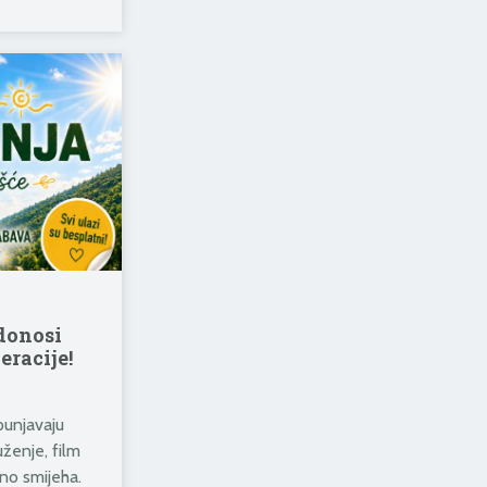
 donosi
eracije!
spunjavaju
ženje, film
no smijeha.