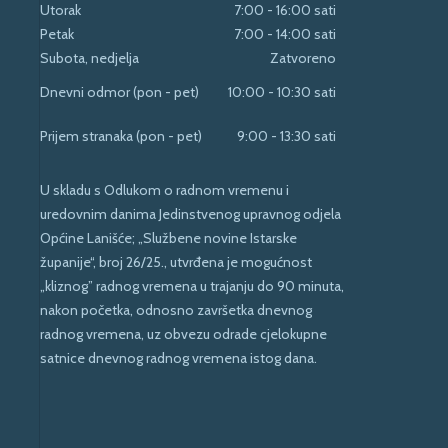
Utorak
7:00 - 16:00 sati
Petak
7:00 - 14:00 sati
Subota, nedjelja
Zatvoreno
Dnevni odmor (pon - pet)
10:00 - 10:30 sati
Prijem stranaka (pon - pet)
9:00 - 13:30 sati
U skladu s Odlukom o radnom vremenu i
uredovnim danima Jedinstvenog upravnog odjela
Općine Lanišće; „Službene novine Istarske
županije“, broj 26/25., utvrđena je mogućnost
„kliznog” radnog vremena u trajanju do 90 minuta,
nakon početka, odnosno završetka dnevnog
radnog vremena, uz obvezu odrade cjelokupne
satnice dnevnog radnog vremena istog dana.