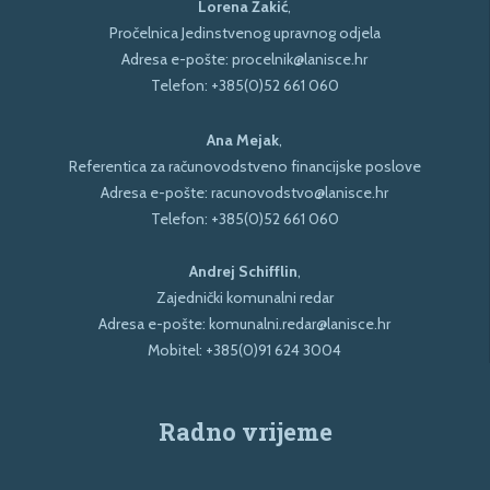
Lorena Žakić
,
Pročelnica Jedinstvenog upravnog odjela
Adresa e-pošte:
procelnik@lanisce.hr
Telefon:
+385(0)52 661 060
Ana Mejak
,
Referentica za računovodstveno financijske poslove
Adresa e-pošte:
racunovodstvo@lanisce.hr
Telefon:
+385(0)52 661 060
Andrej Schifflin
,
Zajednički komunalni redar
Adresa e-pošte:
komunalni.redar@lanisce.hr
Mobitel:
+385(0)91 624 3004
Radno vrijeme