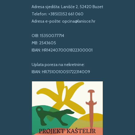
Adresa sjedišta: Lanišće 2, 52420 Buzet
Telefon:
+385(0)52 661 060
Adresa e-pošte:
opcina@lanisce.hr
OIB: 15350077714
MB: 2543605
IBAN: HR1424070001822300001
Uplata poreza na nekretnine:
IBAN: HR7510010051722314009