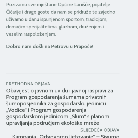
Pozivamo sve mještane Općine Lanišće, prijatelje
Ćićarije i drage goste da nam se pridruže te zajedno
uživamo u danu ispunjenom sportom, tradicijom,
domaćim specijalitetima, glazbom, druženjem i
veselim raspoloženjem.
Dobro nam došli na Petrovu u Prapoće!
PRETHODNA OBJAVA
Obavijest o javnom uvidu i javnoj raspravi za
Program gospodarenja šumama privatnih
šumoposjednika za gospodarsku jedinicu
„Vodice“ i Program gospodarenja
gospodarskom jedinicom „Slum“ s planom
upravljanja područjem ekološke mreže
SLIJEDEĆA OBJAVA
Kampanja „Odgovorno ljetovanje“ – Sigurno