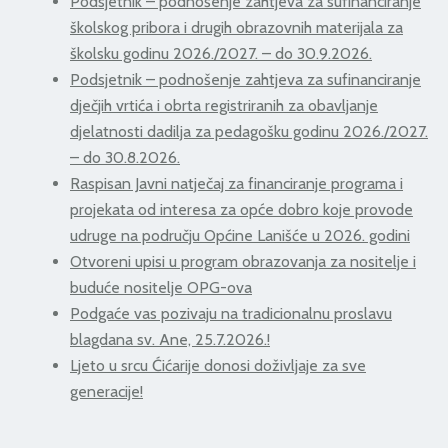
Podsjetnik – podnošenje zahtjeva za sufinanciranje
školskog pribora i drugih obrazovnih materijala za
školsku godinu 2026./2027. – do 30.9.2026.
Podsjetnik – podnošenje zahtjeva za sufinanciranje
dječjih vrtića i obrta registriranih za obavljanje
djelatnosti dadilja za pedagošku godinu 2026./2027.
– do 30.8.2026.
Raspisan Javni natječaj za financiranje programa i
projekata od interesa za opće dobro koje provode
udruge na području Općine Lanišće u 2026. godini
Otvoreni upisi u program obrazovanja za nositelje i
buduće nositelje OPG-ova
Podgaće vas pozivaju na tradicionalnu proslavu
blagdana sv. Ane, 25.7.2026.!
Ljeto u srcu Ćićarije donosi doživljaje za sve
generacije!