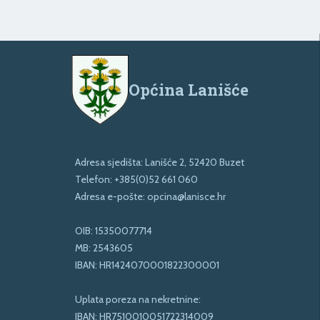
Općina Lanišće
Adresa sjedišta: Lanišće 2, 52420 Buzet
Telefon:
+385(0)52 661 060
Adresa e-pošte:
opcina@lanisce.hr
OIB: 15350077714
MB: 2543605
IBAN: HR1424070001822300001
Uplata poreza na nekretnine:
IBAN: HR7510010051722314009