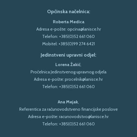
Općinska načelnica:
Roberta Medica
Adresa e-pošte:
opcina@lanisce.hr
Telefon:
+385(0)52 661 060
Mobitel:
+385(0)99 274 6421
Jedinstveni upravni odjel:
Lorena Žakić
,
Pročelnica Jedinstvenog upravnog odjela
Adresa e-pošte:
procelnik@lanisce.hr
Telefon:
+385(0)52 661 060
Ana Mejak
,
Referentica za računovodstveno financijske poslove
Adresa e-pošte:
racunovodstvo@lanisce.hr
Telefon:
+385(0)52 661 060