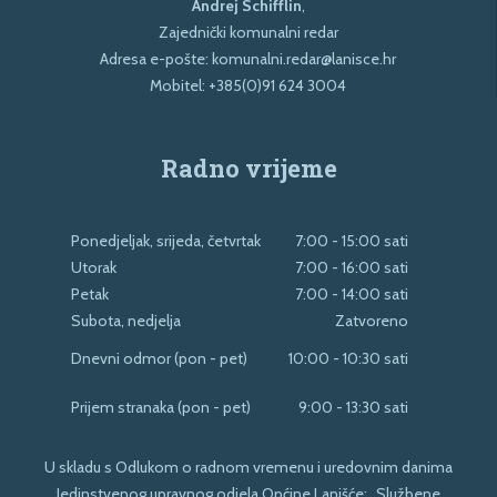
Andrej Schifflin
,
Zajednički komunalni redar
Adresa e-pošte:
komunalni.redar@lanisce.hr
Mobitel:
+385(0)91 624 3004
Radno vrijeme
Ponedjeljak, srijeda, četvrtak
7:00 - 15:00 sati
Utorak
7:00 - 16:00 sati
Petak
7:00 - 14:00 sati
Subota, nedjelja
Zatvoreno
Dnevni odmor (pon - pet)
10:00 - 10:30 sati
Prijem stranaka (pon - pet)
9:00 - 13:30 sati
U skladu s Odlukom o radnom vremenu i uredovnim danima
Jedinstvenog upravnog odjela Općine Lanišće; „Službene