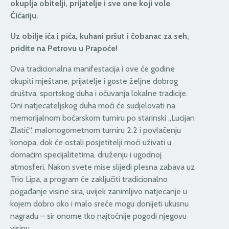
okuplja obitelji, prijatelje i sve one koji vole
Ćićariju.
Uz obilje ića i pića, kuhani pršut i čobanac za seh,
pridite na Petrovu u Prapoće!
Ova tradicionalna manifestacija i ove će godine
okupiti mještane, prijatelje i goste željne dobrog
društva, sportskog duha i očuvanja lokalne tradicije.
Oni natjecateljskog duha moći će sudjelovati na
memorijalnom boćarskom turniru po starinski „Lucijan
Zlatić“, malonogometnom turniru 2:2 i povlačenju
konopa, dok će ostali posjetitelji moći uživati u
domaćim specijalitetima, druženju i ugodnoj
atmosferi. Nakon svete mise slijedi plesna zabava uz
Trio Lipa, a program će zaključiti tradicionalno
pogađanje visine sira, uvijek zanimljivo natjecanje u
kojem dobro oko i malo sreće mogu donijeti ukusnu
nagradu – sir onome tko najtočnije pogodi njegovu
visinu.