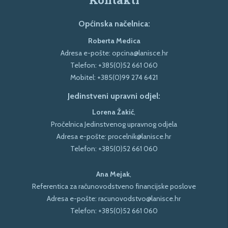
Općinska načelnica:
Roberta Medica
Adresa e-pošte:
opcina@lanisce.hr
Telefon:
+385(0)52 661 060
Mobitel:
+385(0)99 274 6421
Jedinstveni upravni odjel:
Lorena Žakić
,
Pročelnica Jedinstvenog upravnog odjela
Adresa e-pošte:
procelnik@lanisce.hr
Telefon:
+385(0)52 661 060
Ana Mejak
,
Referentica za računovodstveno financijske poslove
Adresa e-pošte:
racunovodstvo@lanisce.hr
Telefon:
+385(0)52 661 060