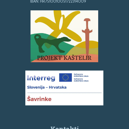
IBAN: HR7510010051722314009
Kontakti