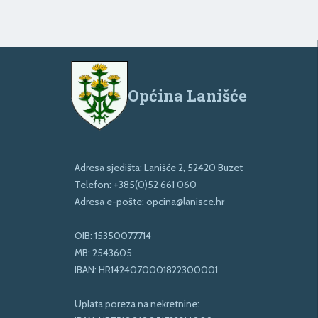
Općina Lanišće
Adresa sjedišta: Lanišće 2, 52420 Buzet
Telefon:
+385(0)52 661 060
Adresa e-pošte:
opcina@lanisce.hr
OIB: 15350077714
MB: 2543605
IBAN: HR1424070001822300001
Uplata poreza na nekretnine: