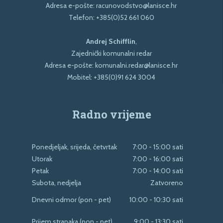
Adresa e-pošte:
racunovodstvo@lanisce.hr
Telefon:
+385(0)52 661 060
Andrej Schifflin
,
Zajednički komunalni redar
Adresa e-pošte:
komunalni.redar@lanisce.hr
Mobitel:
+385(0)91 624 3004
Radno vrijeme
Ponedjeljak, srijeda, četvrtak
7:00 - 15:00 sati
Utorak
7:00 - 16:00 sati
Petak
7:00 - 14:00 sati
Subota, nedjelja
Zatvoreno
Dnevni odmor (pon - pet)
10:00 - 10:30 sati
Prijem stranaka (pon - pet)
9:00 - 13:30 sati