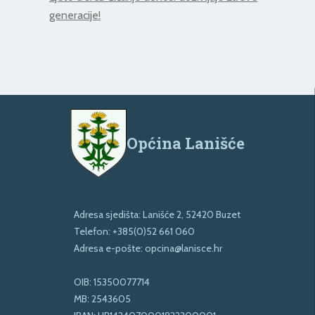
generacije!
Općina Lanišće
Adresa sjedišta: Lanišće 2, 52420 Buzet
Telefon:
+385(0)52 661 060
Adresa e-pošte:
opcina@lanisce.hr
OIB: 15350077714
MB: 2543605