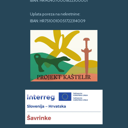
IBAN: HR1424070001822300001
Uplata poreza na nekretnine:
IBAN: HR7510010051722314009