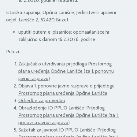
16.2.2026. godine na adresu:
Istarska županija, Općina Lanišće, Jedinstveni upravni
odjel, Lanišće 2, 52420 Buzet
uputiti putem e-pisarnice:
opcina@lanisce.hr
zaključno s danom 16.2.2026. godine
Prilozi:
Zaključak o utvrđivanju prijedloga Prostornog
plana uređenja Općine Lanišće (za 1. ponovnu
javnu raspravu)
Objava 1. ponovne javne rasprave o prijedlogu
Prostornog plana uređenja Općine Lanišće
Odredbe za provedbu
Obrazloženje ID PPUO Lanišće-Prijedlog
Prostornog plana uređenja Općine Lanišće (za 1.
ponovnu javnu raspravu
)
Sažetak za javnost ID PPUO Lanišće-Prijedlog