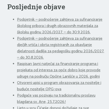
Posljednje objave
Podsjetnik – podnošenje zahtjeva za sufinanciranje
školskog pribora i drugih obrazovnih materijala za
školsku godinu 2026./2027. – do 30.9.2026.
Podsjetnik – podnošenje zahtjeva za sufinanciranje
dječjih vrtića i obrta registriranih za obavljanje
djelatnosti dadilja za pedagošku godinu 2026./2027.
– do 30.8.2026.
Raspisan Javni natječaj za financiranje programa i
projekata od interesa za opće dobro koje provode
udruge na području Općine Lanišće u 2026. godini
Otvoreni upisi u program obrazovanja za nositelje i
buduće nositelje OPG-ova
Podgaće vas pozivaju na tradicionalnu proslavu
blagdana sv. Ane, 25.7.2026.!
Ljeto u srcu Ćićarije donosi doživljaje za sve