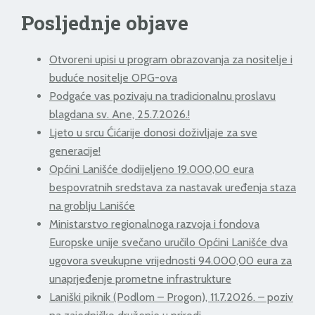
Posljednje objave
Otvoreni upisi u program obrazovanja za nositelje i
buduće nositelje OPG-ova
Podgaće vas pozivaju na tradicionalnu proslavu
blagdana sv. Ane, 25.7.2026.!
Ljeto u srcu Ćićarije donosi doživljaje za sve
generacije!
Općini Lanišće dodijeljeno 19.000,00 eura
bespovratnih sredstava za nastavak uređenja staza
na groblju Lanišće
Ministarstvo regionalnoga razvoja i fondova
Europske unije svečano uručilo Općini Lanišće dva
ugovora sveukupne vrijednosti 94.000,00 eura za
unaprjeđenje prometne infrastrukture
Laniški piknik (Podlom – Progon), 11.7.2026. – poziv