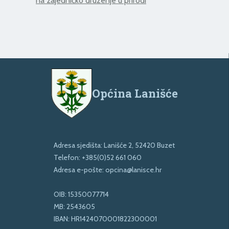
na zajedničko druženje u prirodi
Općina Lanišće
Adresa sjedišta: Lanišće 2, 52420 Buzet
Telefon:
+385(0)52 661 060
Adresa e-pošte:
opcina@lanisce.hr
OIB: 15350077714
MB: 2543605
IBAN: HR1424070001822300001