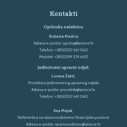
Kontakti
Općinska načelnica:
Roberta Medica
Adresa e-pošte:
opcina@lanisce.hr
Telefon:
+385(0)52 661 060
Mobitel:
+385(0)99 274 6421
Jedinstveni upravni odjel:
Lorena Žakić
,
Pročelnica Jedinstvenog upravnog odjela
Adresa e-pošte:
procelnik@lanisce.hr
Telefon:
+385(0)52 661 060
Ana Mejak
,
Referentica za računovodstveno financijske poslove
Adresa e-pošte:
racunovodstvo@lanisce.hr