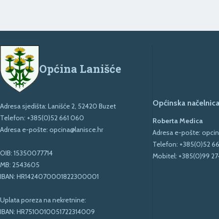
Općina Lanišće
Općinska načelnica
Adresa sjedišta: Lanišće 2, 52420 Buzet
Telefon:
+385(0)52 661 060
Roberta Medica
Adresa e-pošte:
opcina@lanisce.hr
Adresa e-pošte:
opcin
Telefon:
+385(0)52 6
OIB: 15350077714
Mobitel:
+385(0)99 27
MB: 2543605
IBAN: HR1424070001822300001
Uplata poreza na nekretnine:
IBAN: HR7510010051722314009