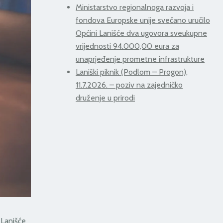
Ministarstvo regionalnoga razvoja i
fondova Europske unije svečano uručilo
Općini Lanišće dva ugovora sveukupne
vrijednosti 94.000,00 eura za
unaprjeđenje prometne infrastrukture
Laniški piknik (Podlom – Progon),
11.7.2026. – poziv na zajedničko
druženje u prirodi
 Lanišće