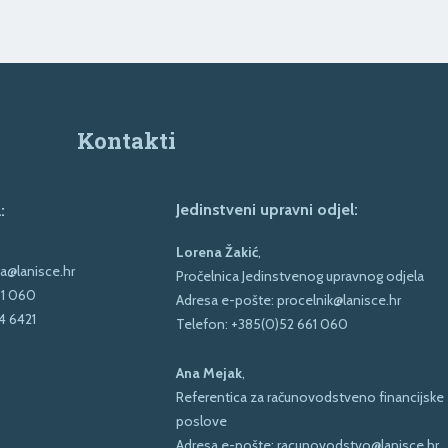
Kontakti
Jedinstveni upravni odjel:
:
Lorena Žakić
,
a@lanisce.hr
Pročelnica Jedinstvenog upravnog odjela
61 060
Adresa e-pošte:
procelnik@lanisce.hr
4 6421
Telefon:
+385(0)52 661 060
Ana Mejak
,
Referentica za računovodstveno financijske
poslove
Adresa e-pošte:
racunovodstvo@lanisce.hr