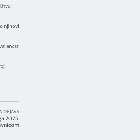
štvu i
o njihovi
valjanost
oj:
A OBJAVA
ga 2025.
bevnicom