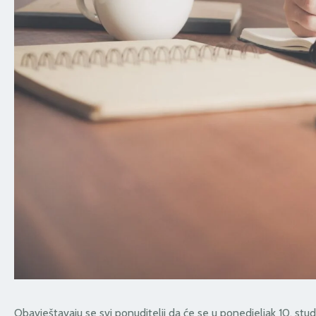
Obavještavaju se svi ponuditelji da će se
u ponedjeljak 10. stu