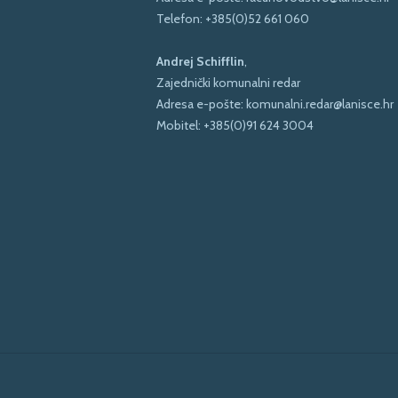
Telefon:
+385(0)52 661 060
Andrej Schifflin
,
Zajednički komunalni redar
Adresa e-pošte:
komunalni.redar@lanisce.hr
Mobitel:
+385(0)91 624 3004