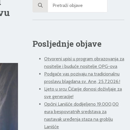
i
Search
for:
tvu
Posljednje objave
Otvoreni upisi u program obrazovanja za
nositelje i buduće nositelje OPG-ova
Podgaće vas pozivaju na tradicionalnu
proslavu blagdana sv. Ane, 25.7.2026.!
Ljeto u srcu Ćićarije donosi doživljaje za
sve generacije!
Općini Lanišće dodijeljeno 19.000,00
eura bespovratnih sredstava za
nastavak uređenja staza na groblju
Lanišće