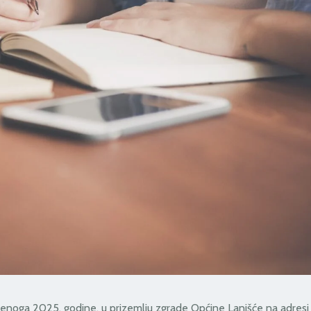
denoga 2025. godine, u prizemlju zgrade Općine Lanišće na adresi