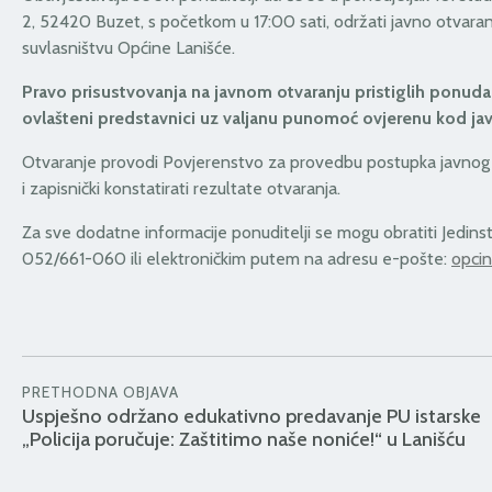
2, 52420 Buzet, s početkom u 17:00 sati, održati javno otvaranje
suvlasništvu Općine Lanišće.
Pravo prisustvovanja na javnom otvaranju pristiglih ponuda 
ovlašteni predstavnici uz valjanu punomoć ovjerenu kod jav
Otvaranje provodi Povjerenstvo za provedbu postupka javnog nat
i zapisnički konstatirati rezultate otvaranja.
Za sve dodatne informacije ponuditelji se mogu obratiti
Jedins
052/661-060 ili elektroničkim putem na adresu e-pošte:
opcin
PRETHODNA OBJAVA
Uspješno održano edukativno predavanje PU istarske
„Policija poručuje: Zaštitimo naše noniće!“ u Lanišću