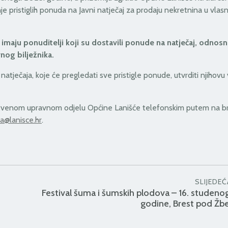
 pristiglih ponuda na Javni natječaj za prodaju nekretnina u vlasni
imaju ponuditelji koji su dostavili ponude na natječaj, odnosn
nog bilježnika.
ječaja, koje će pregledati sve pristigle ponude, utvrditi njihovu 
tvenom upravnom odjelu Općine Lanišće telefonskim putem na br
a@lanisce.hr
.
SLIJEDEĆ
Festival šuma i šumskih plodova – 16. studeno
godine, Brest pod Ž