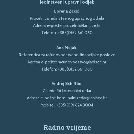
Jedinstveni upravni odjel:
Lorena Žakić
,
Pročelnica Jedinstvenog upravnog odjela
Adresa e-pošte:
procelnik@lanisce.hr
Telefon:
+385(0)52 661 060
Ana Mejak
,
Referentica za računovodstveno financijske poslove
Adresa e-pošte:
racunovodstvo@lanisce.hr
Telefon:
+385(0)52 661 060
Andrej Schifflin
,
Zajednički komunalni redar
Adresa e-pošte:
komunalni.redar@lanisce.hr
Mobitel:
+385(0)91 624 3004
Radno vrijeme