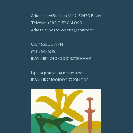
Adresa sjedišta: Lanišće 2, 52420 Buzet
Telefon:
+385(0)52 661 060
Adresa e-pošte:
opcina@lanisce.hr
OIB: 15350077714
MB: 2543605
IBAN: HR1424070001822300001
Uplata poreza na nekretnine:
IBAN: HR7510010051722314009