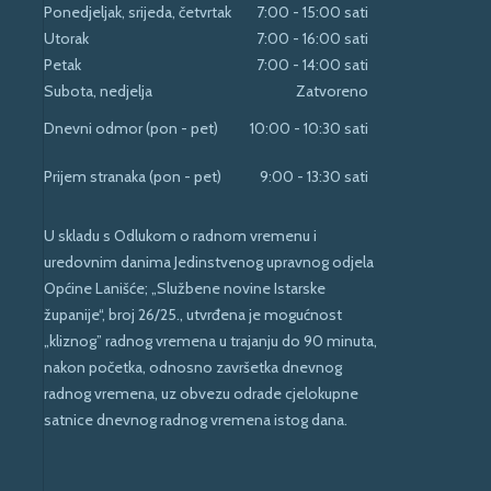
Ponedjeljak, srijeda, četvrtak
7:00 - 15:00 sati
Utorak
7:00 - 16:00 sati
Petak
7:00 - 14:00 sati
Subota, nedjelja
Zatvoreno
Dnevni odmor (pon - pet)
10:00 - 10:30 sati
Prijem stranaka (pon - pet)
9:00 - 13:30 sati
U skladu s Odlukom o radnom vremenu i
uredovnim danima Jedinstvenog upravnog odjela
Općine Lanišće; „Službene novine Istarske
županije“, broj 26/25., utvrđena je mogućnost
„kliznog” radnog vremena u trajanju do 90 minuta,
nakon početka, odnosno završetka dnevnog
radnog vremena, uz obvezu odrade cjelokupne
satnice dnevnog radnog vremena istog dana.