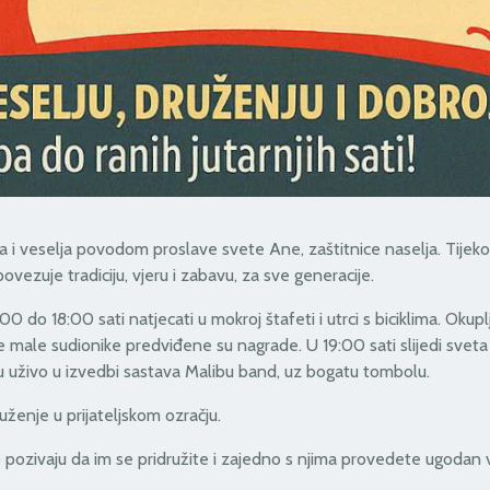
a i veselja povodom proslave svete Ane, zaštitnice naselja. Tijek
vezuje tradiciju, vjeru i zabavu, za sve generacije.
 do 18:00 sati natjecati u mokroj štafeti i utrci s biciklima. Okuplj
ije male sudionike predviđene su nagrade. U 19:00 sati slijedi sveta
bu uživo u izvedbi sastava Malibu band, uz bogatu tombolu.
ženje u prijateljskom ozračju.
o pozivaju da im se pridružite i zajedno s njima provedete ugodan 