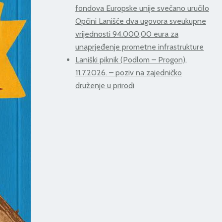
fondova Europske unije svečano uručilo
Općini Lanišće dva ugovora sveukupne
vrijednosti 94.000,00 eura za
unaprjeđenje prometne infrastrukture
Laniški piknik (Podlom – Progon),
11.7.2026. – poziv na zajedničko
druženje u prirodi