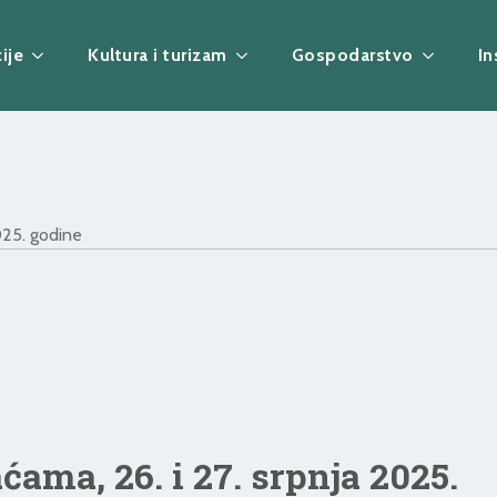
ije
Kultura i turizam
Gospodarstvo
In
025. godine
ama, 26. i 27. srpnja 2025.