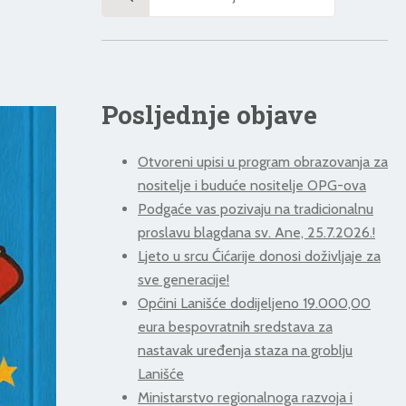
for:
Posljednje objave
Otvoreni upisi u program obrazovanja za
nositelje i buduće nositelje OPG-ova
Podgaće vas pozivaju na tradicionalnu
proslavu blagdana sv. Ane, 25.7.2026.!
Ljeto u srcu Ćićarije donosi doživljaje za
sve generacije!
Općini Lanišće dodijeljeno 19.000,00
eura bespovratnih sredstava za
nastavak uređenja staza na groblju
Lanišće
Ministarstvo regionalnoga razvoja i