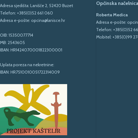
Općinska načelnica
Adresa sjedišta: Lanišće 2, 52420 Buzet
Telefon:
+385(0)52 661 060
Roberta Medica
Adresa e-pošte:
opcina@lanisce.hr
Adresa e-pošte:
opcin
Telefon:
+385(0)52 6
OIB: 15350077714
Mobitel:
+385(0)99 27
MB: 2543605
IBAN: HR1424070001822300001
Uplata poreza na nekretnine:
IBAN: HR7510010051722314009