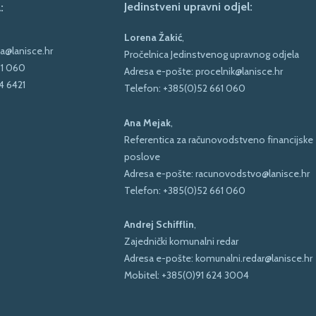
Jedinstveni upravni odjel:
:
Lorena Žakić
,
a@lanisce.hr
Pročelnica Jedinstvenog upravnog odjela
61 060
Adresa e-pošte:
procelnik@lanisce.hr
4 6421
Telefon:
+385(0)52 661 060
Ana Mejak
,
Referentica za računovodstveno financijske
poslove
Adresa e-pošte:
racunovodstvo@lanisce.hr
Telefon:
+385(0)52 661 060
Andrej Schifflin
,
Zajednički komunalni redar
Adresa e-pošte:
komunalni.redar@lanisce.hr
Mobitel:
+385(0)91 624 3004