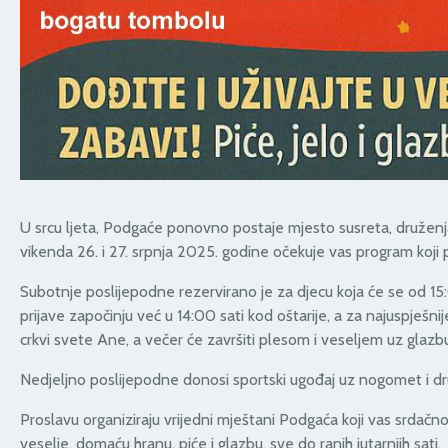
U srcu ljeta, Podgaće ponovno postaje mjesto susreta, druženj
vikenda 26. i 27. srpnja 2025. godine očekuje vas program koji po
Subotnje poslijepodne rezervirano je za djecu koja će se od 15:00
prijave započinju već u 14:00 sati kod oštarije, a za najuspješn
crkvi svete Ane, a večer će završiti plesom i veseljem uz glaz
Nedjeljno poslijepodne donosi sportski ugođaj uz nogomet i dru
Proslavu organiziraju vrijedni mještani Podgaća koji vas srdačn
veselje, domaću hranu, piće i glazbu, sve do ranih jutarnjih sati.