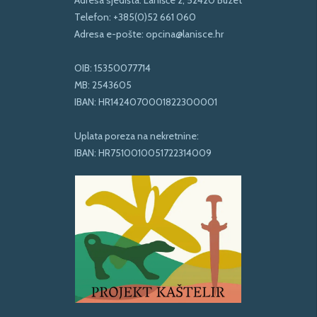
Telefon:
+385(0)52 661 060
Adresa e-pošte:
opcina@lanisce.hr
OIB: 15350077714
MB: 2543605
IBAN: HR1424070001822300001
Uplata poreza na nekretnine:
IBAN: HR7510010051722314009