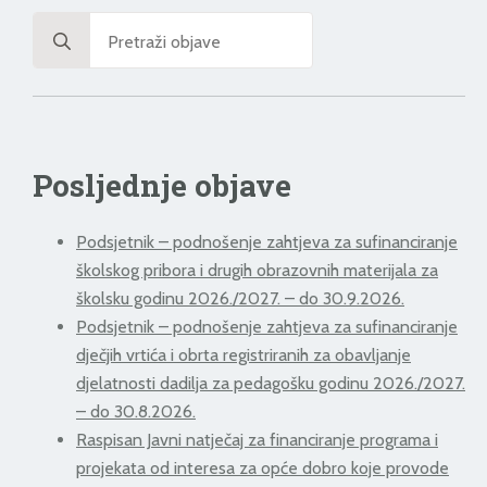
Search
for:
Posljednje objave
Podsjetnik – podnošenje zahtjeva za sufinanciranje
školskog pribora i drugih obrazovnih materijala za
školsku godinu 2026./2027. – do 30.9.2026.
Podsjetnik – podnošenje zahtjeva za sufinanciranje
dječjih vrtića i obrta registriranih za obavljanje
djelatnosti dadilja za pedagošku godinu 2026./2027.
– do 30.8.2026.
Raspisan Javni natječaj za financiranje programa i
projekata od interesa za opće dobro koje provode