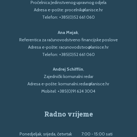
Pročelnica Jedinstvenog upravnog odjela
Adresa e-pošte:
procelnik@lanisce.hr
Telefon:
+385(0)52 661 060
Ana Mejak
,
Referentica za računovodstveno financijske poslove
Adresa e-pošte:
racunovodstvo@lanisce.hr
Telefon:
+385(0)52 661 060
Andrej Schifflin
,
Zajednički komunalni redar
Adresa e-pošte:
komunalni.redar@lanisce.hr
Mobitel:
+385(0)91 624 3004
Radno vrijeme
Ponedjeljak, srijeda, četvrtak
7:00 - 15:00 sati