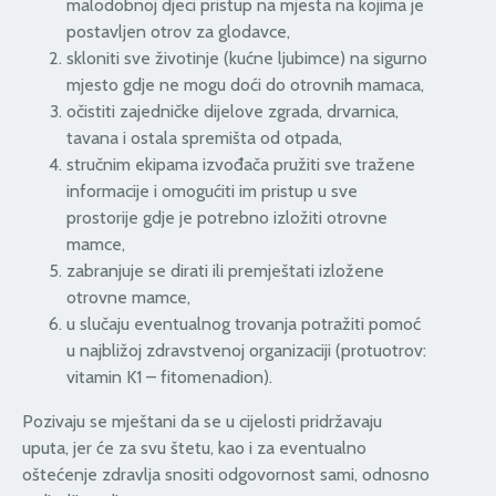
malodobnoj djeci pristup na mjesta na kojima je
postavljen otrov za glodavce,
skloniti sve životinje (kućne ljubimce) na sigurno
mjesto gdje ne mogu doći do otrovnih mamaca,
očistiti zajedničke dijelove zgrada, drvarnica,
tavana i ostala spremišta od otpada,
stručnim ekipama izvođača pružiti sve tražene
informacije i omogućiti im pristup u sve
prostorije gdje je potrebno izložiti otrovne
mamce,
zabranjuje se dirati ili premještati izložene
otrovne mamce,
u slučaju eventualnog trovanja potražiti pomoć
u najbližoj zdravstvenoj organizaciji (protuotrov:
vitamin K1 – fitomenadion).
Pozivaju se mještani da se u cijelosti pridržavaju
uputa, jer će za svu štetu, kao i za eventualno
oštećenje zdravlja snositi odgovornost sami, odnosno