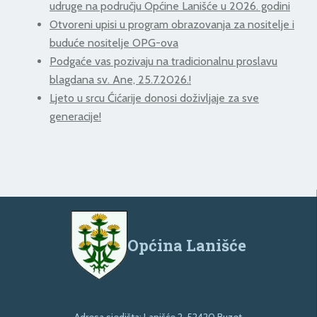
udruge na području Općine Lanišće u 2026. godini
Otvoreni upisi u program obrazovanja za nositelje i
buduće nositelje OPG-ova
Podgaće vas pozivaju na tradicionalnu proslavu
blagdana sv. Ane, 25.7.2026.!
Ljeto u srcu Ćićarije donosi doživljaje za sve
generacije!
Općina Lanišće
Adresa sjedišta: Lanišće 2, 52420 Buzet