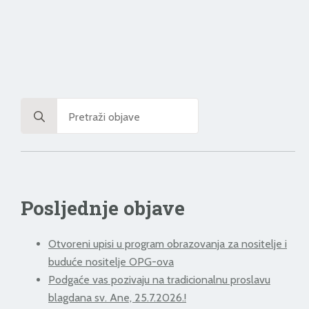
Search
for:
Posljednje objave
Otvoreni upisi u program obrazovanja za nositelje i
buduće nositelje OPG-ova
Podgaće vas pozivaju na tradicionalnu proslavu
blagdana sv. Ane, 25.7.2026.!