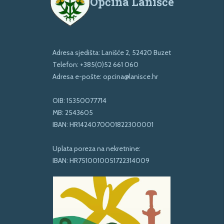
Općina Lanišće
Adresa sjedišta: Lanišće 2, 52420 Buzet
Telefon:
+385(0)52 661 060
Adresa e-pošte:
opcina@lanisce.hr
OIB: 15350077714
MB: 2543605
IBAN: HR1424070001822300001
Uplata poreza na nekretnine:
IBAN: HR7510010051722314009