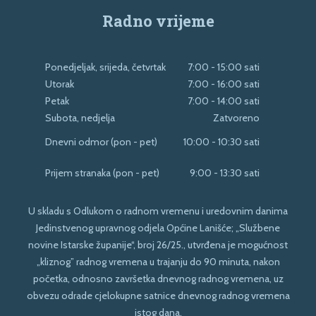
Radno vrijeme
Ponedjeljak, srijeda, četvrtak
7:00 - 15:00 sati
Utorak
7:00 - 16:00 sati
Petak
7:00 - 14:00 sati
Subota, nedjelja
Zatvoreno
Dnevni odmor (pon - pet)
10:00 - 10:30 sati
Prijem stranaka (pon - pet)
9:00 - 13:30 sati
U skladu s Odlukom o radnom vremenu i uredovnim danima
Jedinstvenog upravnog odjela Općine Lanišće; „Službene
novine Istarske županije“, broj 26/25., utvrđena je mogućnost
„kliznog” radnog vremena u trajanju do 90 minuta, nakon
početka, odnosno završetka dnevnog radnog vremena, uz
obvezu odrade cjelokupne satnice dnevnog radnog vremena
istog dana.