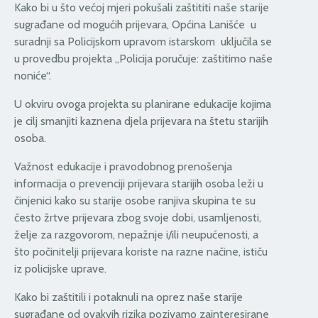
Kako bi u što većoj mjeri pokušali zaštititi naše starije
sugrađane od mogućih prijevara, Općina Lanišće u
suradnji sa Policijskom upravom istarskom uključila se
u provedbu projekta „Policija poručuje: zaštitimo naše
noniće“.
U okviru ovoga projekta su planirane edukacije kojima
je cilj smanjiti kaznena djela prijevara na štetu starijih
osoba.
Važnost edukacije i pravodobnog prenošenja
informacija o prevenciji prijevara starijih osoba leži u
činjenici kako su starije osobe ranjiva skupina te su
često žrtve prijevara zbog svoje dobi, usamljenosti,
želje za razgovorom, nepažnje i/ili neupućenosti, a
što počinitelji prijevara koriste na razne načine, ističu
iz policijske uprave.
Kako bi zaštitili i potaknuli na oprez naše starije
sugrađane od ovakvih rizika pozivamo zainteresirane