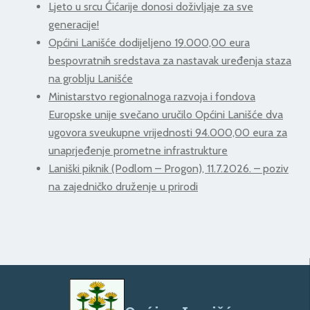
Ljeto u srcu Ćićarije donosi doživljaje za sve
generacije!
Općini Lanišće dodijeljeno 19.000,00 eura
bespovratnih sredstava za nastavak uređenja staza
na groblju Lanišće
Ministarstvo regionalnoga razvoja i fondova
Europske unije svečano uručilo Općini Lanišće dva
ugovora sveukupne vrijednosti 94.000,00 eura za
unaprjeđenje prometne infrastrukture
Laniški piknik (Podlom – Progon), 11.7.2026. – poziv
na zajedničko druženje u prirodi