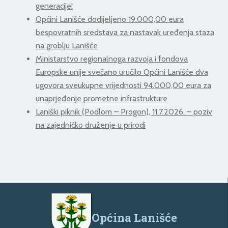
generacije!
Općini Lanišće dodijeljeno 19.000,00 eura
bespovratnih sredstava za nastavak uređenja staza
na groblju Lanišće
Ministarstvo regionalnoga razvoja i fondova
Europske unije svečano uručilo Općini Lanišće dva
ugovora sveukupne vrijednosti 94.000,00 eura za
unaprjeđenje prometne infrastrukture
Laniški piknik (Podlom – Progon), 11.7.2026. – poziv
na zajedničko druženje u prirodi
Općina Lanišće