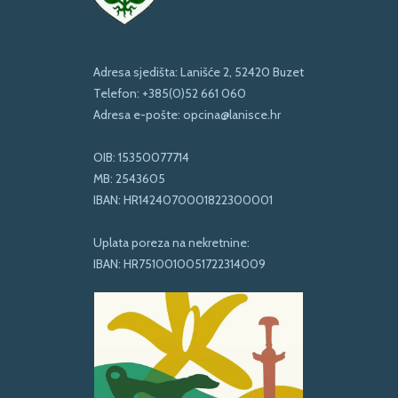
Adresa sjedišta: Lanišće 2, 52420 Buzet
Telefon:
+385(0)52 661 060
Adresa e-pošte:
opcina@lanisce.hr
OIB: 15350077714
MB: 2543605
IBAN: HR1424070001822300001
Uplata poreza na nekretnine:
IBAN: HR7510010051722314009