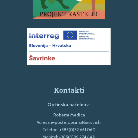
Kontakti
Općinska načelnica:
Roberta Medica
Adresa e-pošte:
opcina@lanisce.hr
Telefon:
+385(0)52 661 060
Mobitel:
+385(0)99 274 6421