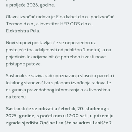
u proljeće 2026. godine.
Glavni izvođač radova je Elna kabel d.o.o., podizvođač
Tecmon d.o.o., a investitor HEP ODS d.o.o.,
Elektroistra Pula.
Novi stupovi postavljat će se neposredno uz
postojeće (na udaljenosti od približno 2 metra), a na
pojedinim lokacijama bit će potrebno izvesti nove
pristupne putove.
Sastanak se saziva radi upoznavanja vlasnika parcela i
lokalnog stanovništva s planom izvođenja radova te
osiguranja pravodobnog informiranja o aktivnostima
na terenu.
Sastanak će se održati u četvrtak, 20. studenoga
2025. godine,
s početkom u 17:00 sati, u prizemlju
zgrade sjedišta Općine Lanišće na adresi Lanišće 2.