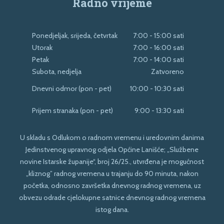
Radno vrijeme
Ponedjeljak, srijeda, četvrtak
7:00 - 15:00 sati
Utorak
7:00 - 16:00 sati
Petak
7:00 - 14:00 sati
Subota, nedjelja
Zatvoreno
Dnevni odmor (pon - pet)
10:00 - 10:30 sati
Prijem stranaka (pon - pet)
9:00 - 13:30 sati
U skladu s Odlukom o radnom vremenu i uredovnim danima
Jedinstvenog upravnog odjela Općine Lanišće; „Službene
novine Istarske županije“, broj 26/25., utvrđena je mogućnost
„kliznog” radnog vremena u trajanju do 90 minuta, nakon
početka, odnosno završetka dnevnog radnog vremena, uz
obvezu odrade cjelokupne satnice dnevnog radnog vremena
istog dana.