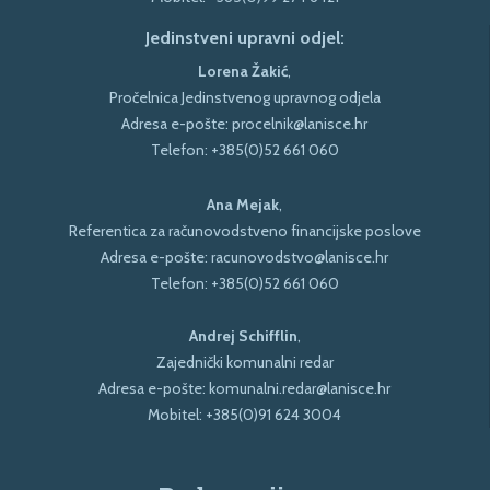
Jedinstveni upravni odjel:
Lorena Žakić
,
Pročelnica Jedinstvenog upravnog odjela
Adresa e-pošte:
procelnik@lanisce.hr
Telefon:
+385(0)52 661 060
Ana Mejak
,
Referentica za računovodstveno financijske poslove
Adresa e-pošte:
racunovodstvo@lanisce.hr
Telefon:
+385(0)52 661 060
Andrej Schifflin
,
Zajednički komunalni redar
Adresa e-pošte:
komunalni.redar@lanisce.hr
Mobitel:
+385(0)91 624 3004