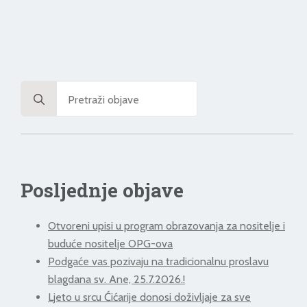
Search
for:
Posljednje objave
Otvoreni upisi u program obrazovanja za nositelje i
buduće nositelje OPG-ova
Podgaće vas pozivaju na tradicionalnu proslavu
blagdana sv. Ane, 25.7.2026.!
Ljeto u srcu Ćićarije donosi doživljaje za sve