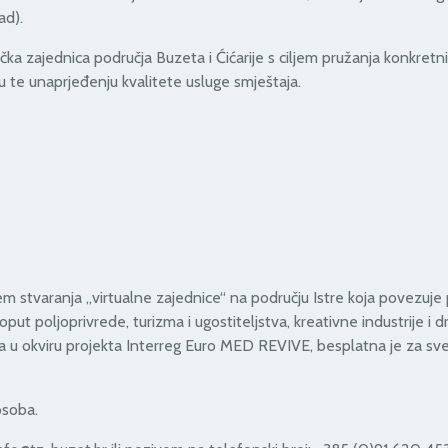
ad).
tička zajednica područja Buzeta i Ćićarije s ciljem pružanja konkretni
 te unaprjeđenju kvalitete usluge smještaja.
jem stvaranja „virtualne zajednice“ na području Istre koja povezuje p
 poljoprivrede, turizma i ugostiteljstva, kreativne industrije i dr
ana u okviru projekta Interreg Euro MED REVIVE, besplatna je za sv
osoba.