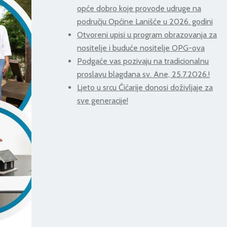
opće dobro koje provode udruge na
području Općine Lanišće u 2026. godini
Otvoreni upisi u program obrazovanja za
nositelje i buduće nositelje OPG-ova
Podgaće vas pozivaju na tradicionalnu
proslavu blagdana sv. Ane, 25.7.2026.!
Ljeto u srcu Ćićarije donosi doživljaje za
sve generacije!