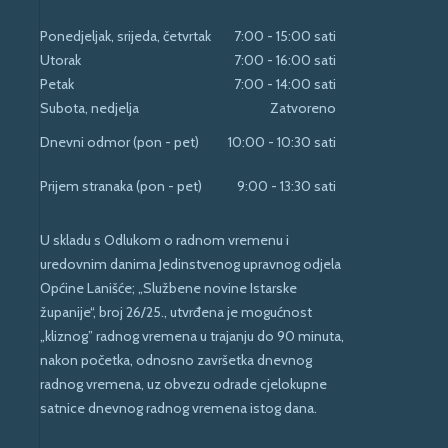
Ponedjeljak, srijeda, četvrtak
7:00 - 15:00 sati
Utorak
7:00 - 16:00 sati
Petak
7:00 - 14:00 sati
Subota, nedjelja
Zatvoreno
Dnevni odmor (pon - pet)
10:00 - 10:30 sati
Prijem stranaka (pon - pet)
9:00 - 13:30 sati
U skladu s Odlukom o radnom vremenu i
uredovnim danima Jedinstvenog upravnog odjela
Općine Lanišće; „Službene novine Istarske
županije“, broj 26/25., utvrđena je mogućnost
„kliznog” radnog vremena u trajanju do 90 minuta,
nakon početka, odnosno završetka dnevnog
radnog vremena, uz obvezu odrade cjelokupne
satnice dnevnog radnog vremena istog dana.