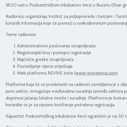
18:00 sati u Poduzetničkom inkubatoru Verzi u Buzetu (Stari gr
Radionicu organiziraju Institut za poljoprivredu i turizam i Turis
korisnih informacija koje će pomoći u svakodnevnom poslovanju
Teme radionice:
Administrativno poslovanje iznajmljivača
Registracijski broj i postupci registracije
Najčešće greške iznajmljivača
Postavljanje cijena smještaja
Web platforma REVIVE Istria (
www.reviveistria.com
)
Platforma koja će se predstaviti na radionici osmišljena je s cil
javni sektor, omogućuje međusobnu suradnju između sektora poput
doprinosi jačanju lokalne mreže i suradnje. Platforma je kreir
korisnike te je za njezino korištenje potrebna registracija.
Kapacitet Poduzetničkog inkubatora Verzi ograničen je na 50 