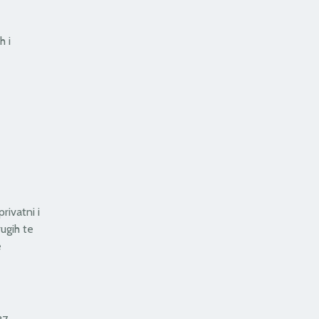
h i
rivatni i
ugih te
e