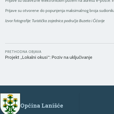
Prijave su obavezne elektroničkim putem na adresu e-pošte:
i
Prijave su otvorene do popunjenja maksimalnog broja sudionik
Izvor fotografije: Turistička zajednica područja Buzeta i Ćićarije
PRETHODNA OBJAVA
Projekt „Lokalni okusi“: Poziv na uključivanje
Općina Lanišće