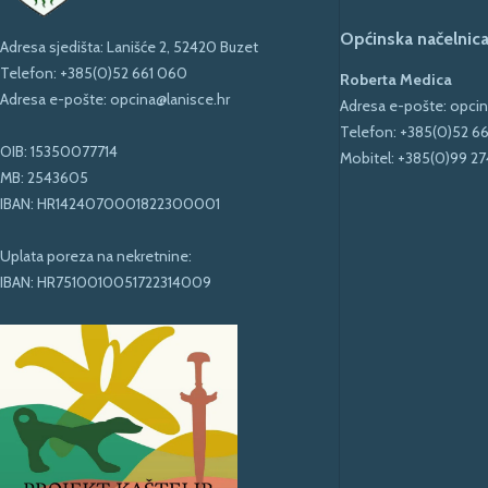
Općinska načelnica
Adresa sjedišta: Lanišće 2, 52420 Buzet
Telefon:
+385(0)52 661 060
Roberta Medica
Adresa e-pošte:
opcina@lanisce.hr
Adresa e-pošte:
opcin
Telefon:
+385(0)52 6
OIB: 15350077714
Mobitel:
+385(0)99 27
MB: 2543605
IBAN: HR1424070001822300001
Uplata poreza na nekretnine:
IBAN: HR7510010051722314009