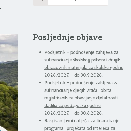
for:
i
Posljednje objave
Podsjetnik – podnošenje zahtjeva za
sufinanciranje školskog pribora i drugih
obrazovnih materijala za školsku godinu
2026./2027. – do 30.9.2026.
Podsjetnik – podnošenje zahtjeva za
sufinanciranje dječjih vrtića i obrta
registriranih za obavljanje djelatnosti
dadilja za pedagošku godinu
2026./2027. – do 30.8.2026.
Raspisan Javni natječaj za financiranje
programa i projekata od interesa za