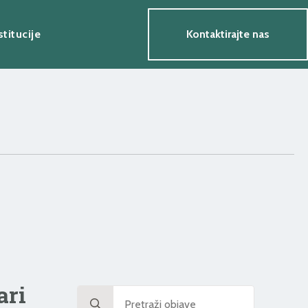
stitucije
Kontaktirajte nas
ari
Search