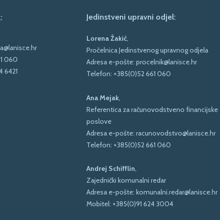
Jedinstveni upravni odjel:
:
Lorena Žakić
,
a@lanisce.hr
Pročelnica Jedinstvenog upravnog odjela
61 060
Adresa e-pošte:
procelnik@lanisce.hr
4 6421
Telefon:
+385(0)52 661 060
Ana Mejak
,
Referentica za računovodstveno financijske
poslove
Adresa e-pošte:
racunovodstvo@lanisce.hr
Telefon:
+385(0)52 661 060
Andrej Schifflin
,
Zajednički komunalni redar
Adresa e-pošte:
komunalni.redar@lanisce.hr
Mobitel:
+385(0)91 624 3004