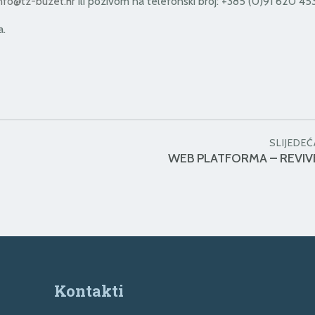
nfo@tz-buzet.hr
ili pozivom na telefonski broj: +385 (0)91 620 453
a.
SLIJEDEĆ
WEB PLATFORMA – REVIVE
Kontakti