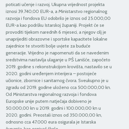
poticati učenje i razvoj. Ukupna vrijednost projekta
iznosi 39.740,00 EUR-a, a Ministarstvo regionalnog
razvoja i fondova EU odobrilo je iznos od 25.000,00
EUR-a kao podršku Istarskoj županiji. Projekt će se
provoditi tijekom narednih 6 mjeseci, a njegov cilj je
unaprijediti obrazovne i sportske kapacitete lokalne
zajednice te stvoriti bolje uvjete za buduće
generacije. Vrijedno je napomenuti da se navedenim
sredstvima nastavlja ulaganje u PŠ Lanišće, započeto
2019. godine s rekonstrukcijom krovišta, nastavilo se u
2020. godini uređenjem interijera – postojeće
učionice, zbornice i sanitarnog čvora. Sveukupno je u
zgradu od 2019. godine uloženo cca 500.000,00 kn.
Od Ministarstva regionalnog razvoja i fondova
Europske unije putem natječaja dobiveno je
50.000,00 kn u 2019. godini i 100.000,00 kn u
2020. godini. Preostali iznos od 350.000,00 kn,
odnosno cca 47.000 eura osigurala je Istarska
županija, kao osnivač škole.