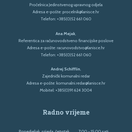
Pročelnica Jedinstvenog upravnog odjela
Adresa e-pošte:
procelnik@lanisce.hr
Telefon:
+385(0)52 661 060
Ana Mejak
,
Referentica za računovodstveno financijske poslove
Adresa e-pošte:
racunovodstvo@lanisce.hr
Telefon:
+385(0)52 661 060
Andrej Schifflin
,
Zajednički komunalni redar
Adresa e-pošte:
komunalni.redar@lanisce.hr
Mobitel:
+385(0)91 624 3004
Radno vrijeme
Ponedjeljak, srijeda, četvrtak
7:00 - 15:00 sati