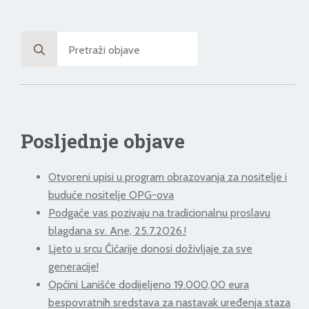
Search
for:
Posljednje objave
Otvoreni upisi u program obrazovanja za nositelje i
buduće nositelje OPG-ova
Podgaće vas pozivaju na tradicionalnu proslavu
blagdana sv. Ane, 25.7.2026.!
Ljeto u srcu Ćićarije donosi doživljaje za sve
generacije!
Općini Lanišće dodijeljeno 19.000,00 eura
bespovratnih sredstava za nastavak uređenja staza