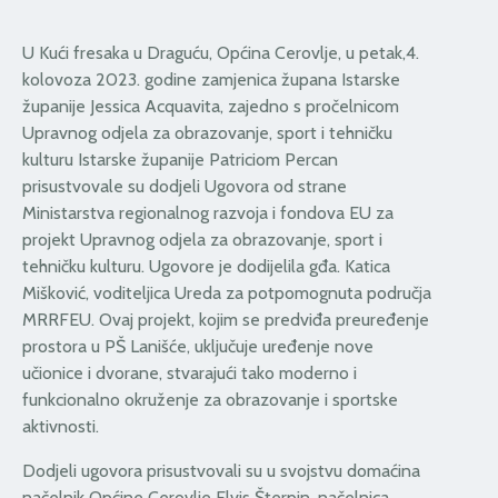
U Kući fresaka u Draguću, Općina Cerovlje, u petak,4.
kolovoza 2023. godine zamjenica župana Istarske
županije Jessica Acquavita, zajedno s pročelnicom
Upravnog odjela za obrazovanje, sport i tehničku
kulturu Istarske županije Patriciom Percan
prisustvovale su dodjeli Ugovora od strane
Ministarstva regionalnog razvoja i fondova EU za
projekt Upravnog odjela za obrazovanje, sport i
tehničku kulturu. Ugovore je dodijelila gđa. Katica
Mišković, voditeljica Ureda za potpomognuta područja
MRRFEU. Ovaj projekt, kojim se predviđa preuređenje
prostora u PŠ Lanišće, uključuje uređenje nove
učionice i dvorane, stvarajući tako moderno i
funkcionalno okruženje za obrazovanje i sportske
aktivnosti.
Dodjeli ugovora prisustvovali su u svojstvu domaćina
načelnik Općine Cerovlje Elvis Šterpin, načelnica