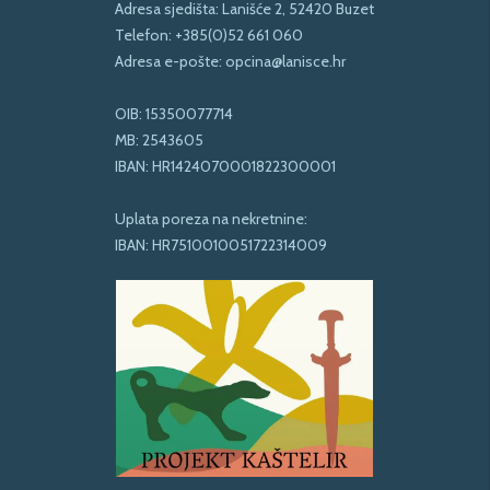
Adresa sjedišta: Lanišće 2, 52420 Buzet
Telefon:
+385(0)52 661 060
Adresa e-pošte:
opcina@lanisce.hr
OIB: 15350077714
MB: 2543605
IBAN: HR1424070001822300001
Uplata poreza na nekretnine:
IBAN: HR7510010051722314009