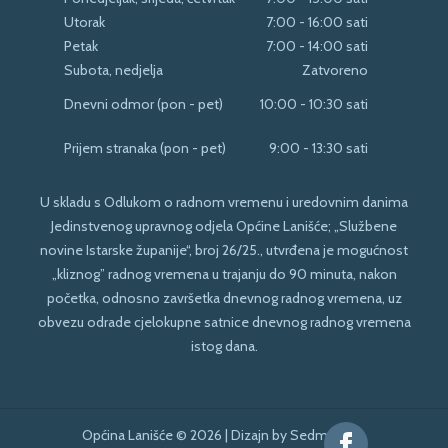
Utorak
7:00 - 16:00 sati
Petak
7:00 - 14:00 sati
Subota, nedjelja
Zatvoreno
Dnevni odmor (pon - pet)
10:00 - 10:30 sati
Prijem stranaka (pon - pet)
9:00 - 13:30 sati
U skladu s Odlukom o radnom vremenu i uredovnim danima
Jedinstvenog upravnog odjela Općine Lanišće; „Službene
novine Istarske županije“, broj 26/25., utvrđena je mogućnost
„kliznog” radnog vremena u trajanju do 90 minuta, nakon
početka, odnosno završetka dnevnog radnog vremena, uz
obvezu odrade cjelokupne satnice dnevnog radnog vremena
istog dana.
Općina Lanišće © 2026 | Dizajn by
Sedma Kuća