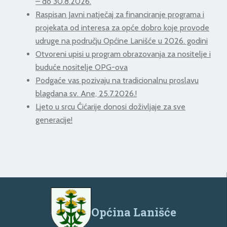
– do 30.8.2026.
Raspisan Javni natječaj za financiranje programa i
projekata od interesa za opće dobro koje provode
udruge na području Općine Lanišće u 2026. godini
Otvoreni upisi u program obrazovanja za nositelje i
buduće nositelje OPG-ova
Podgaće vas pozivaju na tradicionalnu proslavu
blagdana sv. Ane, 25.7.2026.!
Ljeto u srcu Ćićarije donosi doživljaje za sve
generacije!
Općina Lanišće