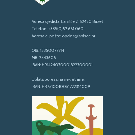
Adresa sjedišta: Lanišće 2, 52420 Buzet
Telefon:
+385(0)52 661 060
Adresa e-pošte:
opcina@lanisce.hr
OIB: 15350077714
MB: 2543605
IBAN: HR1424070001822300001
Uplata poreza na nekretnine:
IBAN: HR7510010051722314009