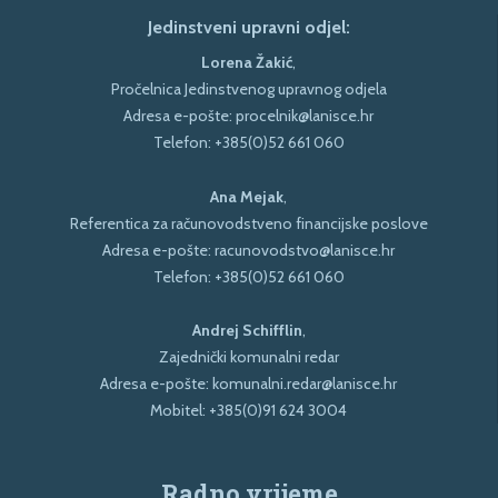
Jedinstveni upravni odjel:
Lorena Žakić
,
Pročelnica Jedinstvenog upravnog odjela
Adresa e-pošte:
procelnik@lanisce.hr
Telefon:
+385(0)52 661 060
Ana Mejak
,
Referentica za računovodstveno financijske poslove
Adresa e-pošte:
racunovodstvo@lanisce.hr
Telefon:
+385(0)52 661 060
Andrej Schifflin
,
Zajednički komunalni redar
Adresa e-pošte:
komunalni.redar@lanisce.hr
Mobitel:
+385(0)91 624 3004
Radno vrijeme