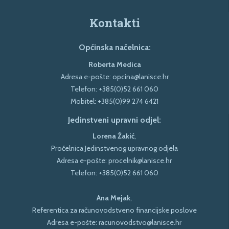
Kontakti
Općinska načelnica:
Roberta Medica
Adresa e-pošte:
opcina@lanisce.hr
Telefon:
+385(0)52 661 060
Mobitel:
+385(0)99 274 6421
Jedinstveni upravni odjel:
Lorena Žakić
,
Pročelnica Jedinstvenog upravnog odjela
Adresa e-pošte:
procelnik@lanisce.hr
Telefon:
+385(0)52 661 060
Ana Mejak
,
Referentica za računovodstveno financijske poslove
Adresa e-pošte:
racunovodstvo@lanisce.hr