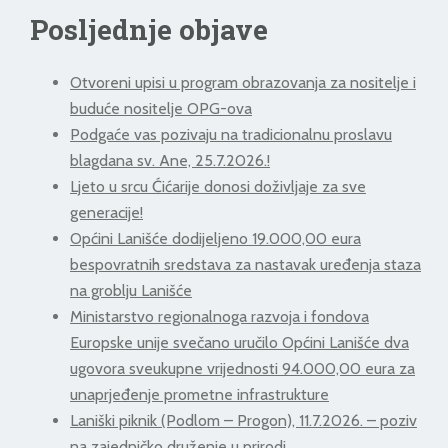
Posljednje objave
Otvoreni upisi u program obrazovanja za nositelje i
buduće nositelje OPG-ova
Podgaće vas pozivaju na tradicionalnu proslavu
blagdana sv. Ane, 25.7.2026.!
Ljeto u srcu Ćićarije donosi doživljaje za sve
generacije!
Općini Lanišće dodijeljeno 19.000,00 eura
bespovratnih sredstava za nastavak uređenja staza
na groblju Lanišće
Ministarstvo regionalnoga razvoja i fondova
Europske unije svečano uručilo Općini Lanišće dva
ugovora sveukupne vrijednosti 94.000,00 eura za
unaprjeđenje prometne infrastrukture
Laniški piknik (Podlom – Progon), 11.7.2026. – poziv
na zajedničko druženje u prirodi