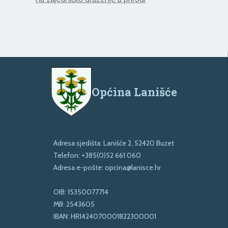
Općina Lanišće
Adresa sjedišta: Lanišće 2, 52420 Buzet
Telefon:
+385(0)52 661 060
Adresa e-pošte:
opcina@lanisce.hr
OIB: 15350077714
MB: 2543605
IBAN: HR1424070001822300001