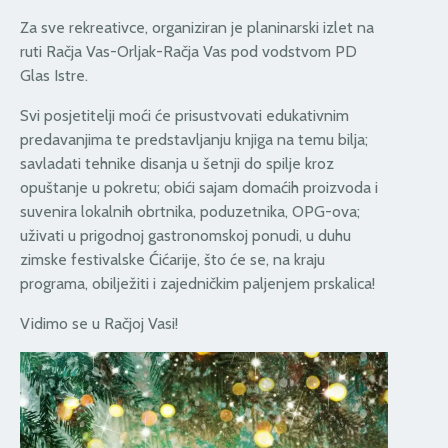
Za sve rekreativce, organiziran je planinarski izlet na
ruti Račja Vas-Orljak-Račja Vas pod vodstvom PD
Glas Istre.
Svi posjetitelji moći će prisustvovati edukativnim
predavanjima te predstavljanju knjiga na temu bilja;
savladati tehnike disanja u šetnji do spilje kroz
opuštanje u pokretu; obići sajam domaćih proizvoda i
suvenira lokalnih obrtnika, poduzetnika, OPG-ova;
uživati u prigodnoj gastronomskoj ponudi, u duhu
zimske festivalske Ćićarije, što će se, na kraju
programa, obilježiti i zajedničkim paljenjem prskalica!
Vidimo se u Račjoj Vasi!