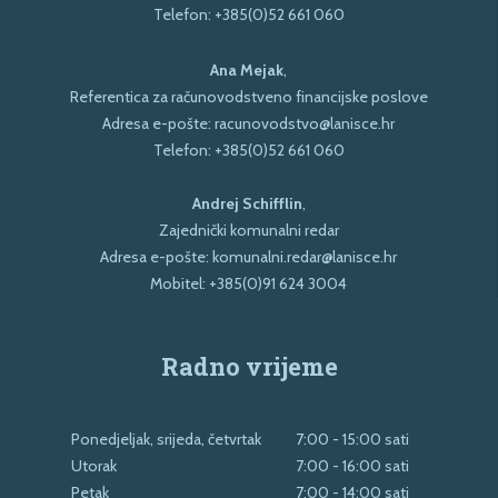
Telefon:
+385(0)52 661 060
Ana Mejak
,
Referentica za računovodstveno financijske poslove
Adresa e-pošte:
racunovodstvo@lanisce.hr
Telefon:
+385(0)52 661 060
Andrej Schifflin
,
Zajednički komunalni redar
Adresa e-pošte:
komunalni.redar@lanisce.hr
Mobitel:
+385(0)91 624 3004
Radno vrijeme
Ponedjeljak, srijeda, četvrtak
7:00 - 15:00 sati
Utorak
7:00 - 16:00 sati
Petak
7:00 - 14:00 sati