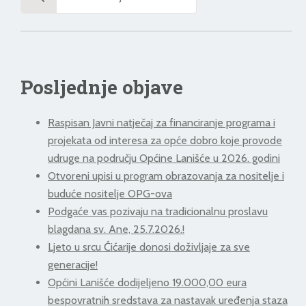
for:
Posljednje objave
Raspisan Javni natječaj za financiranje programa i
projekata od interesa za opće dobro koje provode
udruge na području Općine Lanišće u 2026. godini
Otvoreni upisi u program obrazovanja za nositelje i
buduće nositelje OPG-ova
Podgaće vas pozivaju na tradicionalnu proslavu
blagdana sv. Ane, 25.7.2026.!
Ljeto u srcu Ćićarije donosi doživljaje za sve
generacije!
Općini Lanišće dodijeljeno 19.000,00 eura
bespovratnih sredstava za nastavak uređenja staza