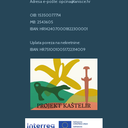
Adresa e-pošte:
opcina@lanisce.hr
OIB: 15350077714
MB: 2543605
IBAN: HR1424070001822300001
Uplata poreza na nekretnine:
IBAN: HR7510010051722314009