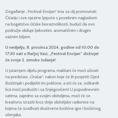
Događanje „Festival Encijan“ ima za cilj promovirati
Ćićariju i sve njezine ljepote s posebnim naglaskom
na bogatstvo ćićske bioraznolikosti, budući da ovo
područje obiluje ljekovitim, aromatičnim i drugim
važnim biljem.
U nedjelju, 8. prosinca 2024. godine od 10:00 do
17:30 sati u Račjoj Vasi, „Festival Encijan” doživjet
će svoje 2. zimsko izdanje!
U jutarnjem dijelu programa, mališani će moći uživati
na predstavi „Orašar“, nakon koje će ih posjetiti Djed
Božićnjak i podijeliti im poklone, a isti će se, oslikanih
lica moći podružiti i sa Snjegovićem! U popodnevnim
satima, zajedno sa svojim obiteljima, moći će se
kreativno izraziti kroz dvije obiteljske radionice na
kojima će izrađivati društvene božićne igre i božićnog
vilenjaka.