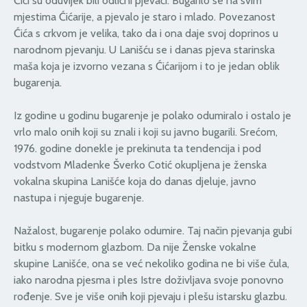
Ćići su oduvijek bili odlični pjevači. Bugarilo se na svim
mjestima Ćićarije, a pjevalo je staro i mlado. Povezanost
Ćića s crkvom je velika, tako da i ona daje svoj doprinos u
narodnom pjevanju. U Lanišću se i danas pjeva starinska
maša koja je izvorno vezana s Ćićarijom i to je jedan oblik
bugarenja.
Iz godine u godinu bugarenje je polako odumiralo i ostalo je
vrlo malo onih koji su znali i koji su javno bugarili. Srećom,
1976. godine donekle je prekinuta ta tendencija i pod
vodstvom Mladenke Šverko Cotić okupljena je ženska
vokalna skupina Lanišće koja do danas djeluje, javno
nastupa i njeguje bugarenje.
Nažalost, bugarenje polako odumire. Taj način pjevanja gubi
bitku s modernom glazbom. Da nije Ženske vokalne
skupine Lanišće, ona se već nekoliko godina ne bi više čula,
iako narodna pjesma i ples Istre doživljava svoje ponovno
rođenje. Sve je više onih koji pjevaju i plešu istarsku glazbu.