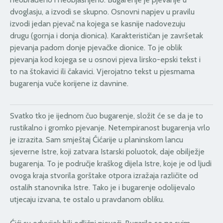
dvoglasju, a izvodi se skupno. Osnovni napjev u pravilu
izvodi jedan pjevač na kojega se kasnije nadovezuju
drugu (gornja i donja dionica). Karakterističan je završetak
pjevanja padom donje pjevačke dionice. To je oblik
pjevanja kod kojega se u osnovi pjeva lirsko-epski tekst i
to na štokavici ili čakavici. Vjerojatno tekst u pjesmama
bugarenja vuče korijene iz davnine.
Svatko tko je ijednom čuo bugarenje, složit će se da je to
rustikalno i gromko pjevanje. Netempiranost bugarenja vrlo
je izrazita. Sam smještaj Ćićarije u planinskom lancu
sjeverne Istre, koji zatvara Istarski poluotok, daje obilježje
bugarenja. To je područje kraškog dijela Istre, koje je od ljudi
ovoga kraja stvorila gorštake otpora izražaja različite od
ostalih stanovnika Istre. Tako je i bugarenje odolijevalo
utjecaju izvana, te ostalo u pravdanom obliku.