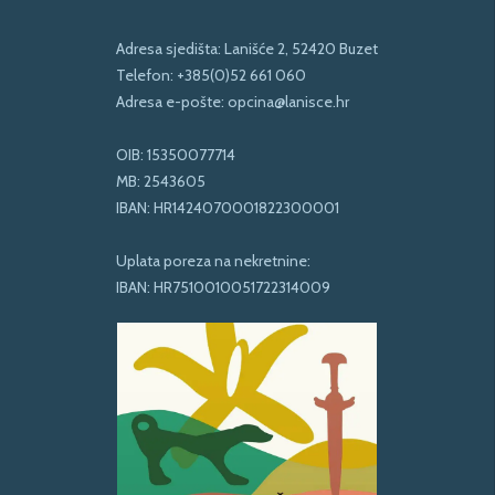
Adresa sjedišta: Lanišće 2, 52420 Buzet
Telefon:
+385(0)52 661 060
Adresa e-pošte:
opcina@lanisce.hr
OIB: 15350077714
MB: 2543605
IBAN: HR1424070001822300001
Uplata poreza na nekretnine:
IBAN: HR7510010051722314009