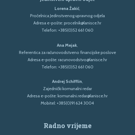
Lorena Žakić
,
Pročelnica Jedinstvenog upravnog odjela
Adresa e-pošte:
procelnik@lanisce.hr
Telefon:
+385(0)52 661 060
Ana Mejak
,
Referentica za računovodstveno financijske poslove
Adresa e-pošte:
racunovodstvo@lanisce.hr
Telefon:
+385(0)52 661 060
Andrej Schifflin
,
Zajednički komunalni redar
Adresa e-pošte:
komunalni.redar@lanisce.hr
Mobitel:
+385(0)91 624 3004
Radno vrijeme