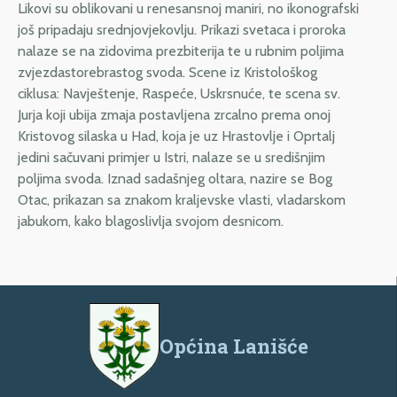
Likovi su oblikovani u renesansnoj maniri, no ikonografski
još pripadaju srednjovjekovlju. Prikazi svetaca i proroka
nalaze se na zidovima prezbiterija te u rubnim poljima
zvjezdastorebrastog svoda. Scene iz Kristološkog
ciklusa: Navještenje, Raspeće, Uskrsnuće, te scena sv.
Jurja koji ubija zmaja postavljena zrcalno prema onoj
Kristovog silaska u Had, koja je uz Hrastovlje i Oprtalj
jedini sačuvani primjer u Istri, nalaze se u središnjim
poljima svoda. Iznad sadašnjeg oltara, nazire se Bog
Otac, prikazan sa znakom kraljevske vlasti, vladarskom
jabukom, kako blagoslivlja svojom desnicom.
Općina Lanišće