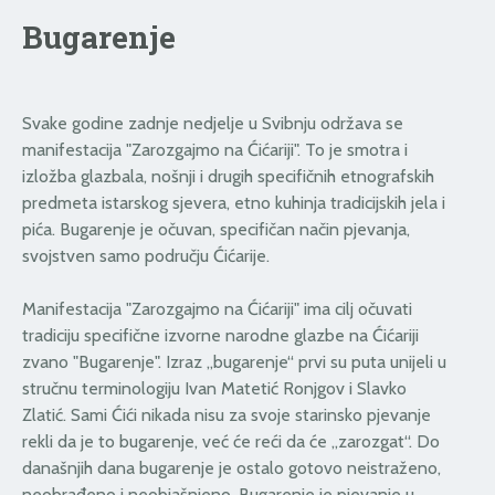
Bugarenje
Svake godine zadnje nedjelje u Svibnju održava se
manifestacija "Zarozgajmo na Ćićariji". To je smotra i
izložba glazbala, nošnji i drugih specifičnih etnografskih
predmeta istarskog sjevera, etno kuhinja tradicijskih jela i
pića. Bugarenje je očuvan, specifičan način pjevanja,
svojstven samo području Ćićarije.
Manifestacija "Zarozgajmo na Ćićariji" ima cilj očuvati
tradiciju specifične izvorne narodne glazbe na Ćićariji
zvano "Bugarenje". Izraz „bugarenje“ prvi su puta unijeli u
stručnu terminologiju Ivan Matetić Ronjgov i Slavko
Zlatić. Sami Ćići nikada nisu za svoje starinsko pjevanje
rekli da je to bugarenje, već će reći da će „zarozgat“. Do
današnjih dana bugarenje je ostalo gotovo neistraženo,
neobrađeno i neobjašnjeno. Bugarenje je pjevanje u