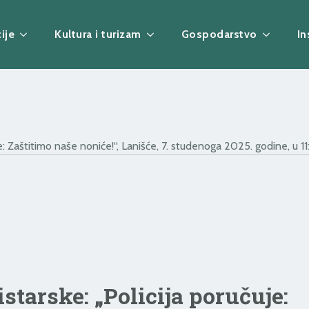
ije
Kultura i turizam
Gospodarstvo
In
: Zaštitimo naše noniće!“, Lanišće, 7. studenoga 2025. godine, u 11
tarske: „Policija poručuje: