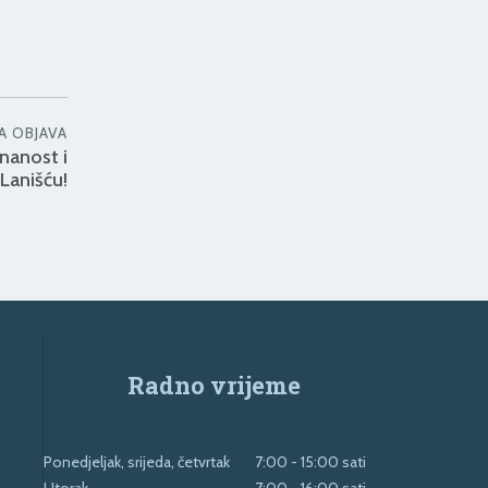
A OBJAVA
nanost i
Lanišću!
Radno vrijeme
Ponedjeljak, srijeda, četvrtak
7:00 - 15:00 sati
Utorak
7:00 - 16:00 sati