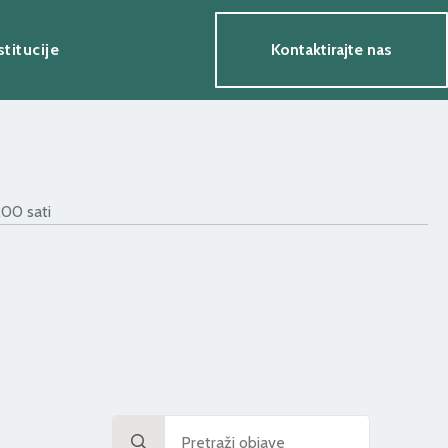
stitucije
Kontaktirajte nas
:00 sati
Search