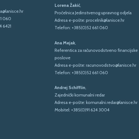
Lorena Žakić
,
a@lanisce.hr
Pročelnica Jedinstvenog upravnog odjela
61 060
Adresa e-pošte:
procelnik@lanisce.hr
4 6421
Telefon:
+385(0)52 661 060
Ana Mejak
,
Referentica za računovodstveno financijske
poslove
Adresa e-pošte:
racunovodstvo@lanisce.hr
Telefon:
+385(0)52 661 060
Andrej Schifflin
,
Zajednički komunalni redar
Adresa e-pošte:
komunalni.redar@lanisce.hr
Mobitel:
+385(0)91 624 3004