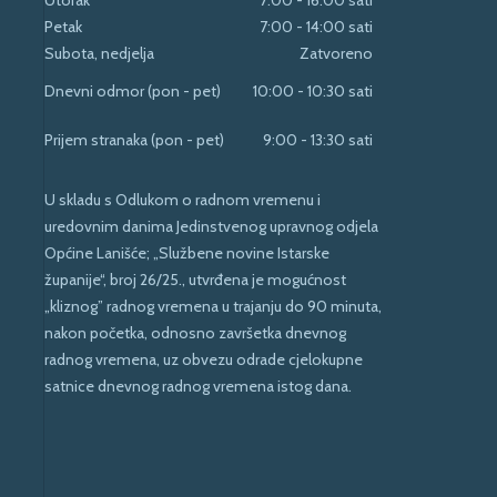
Petak
7:00 - 14:00 sati
Subota, nedjelja
Zatvoreno
Dnevni odmor (pon - pet)
10:00 - 10:30 sati
Prijem stranaka (pon - pet)
9:00 - 13:30 sati
U skladu s Odlukom o radnom vremenu i
uredovnim danima Jedinstvenog upravnog odjela
Općine Lanišće; „Službene novine Istarske
županije“, broj 26/25., utvrđena je mogućnost
„kliznog” radnog vremena u trajanju do 90 minuta,
nakon početka, odnosno završetka dnevnog
radnog vremena, uz obvezu odrade cjelokupne
satnice dnevnog radnog vremena istog dana.