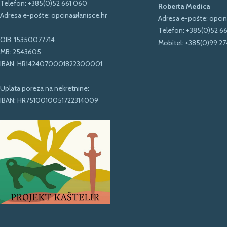
Telefon:
+385(0)52 661 060
Roberta Medica
Adresa e-pošte:
opcina@lanisce.hr
Adresa e-pošte:
opcin
Telefon:
+385(0)52 6
OIB: 15350077714
Mobitel:
+385(0)99 27
MB: 2543605
IBAN: HR1424070001822300001
Uplata poreza na nekretnine:
IBAN: HR7510010051722314009