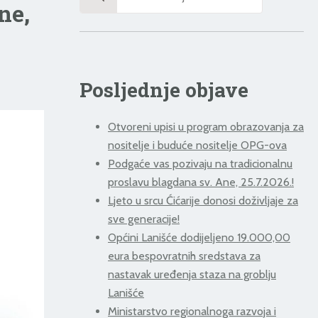
for:
ne,
Posljednje objave
Otvoreni upisi u program obrazovanja za
nositelje i buduće nositelje OPG-ova
Podgaće vas pozivaju na tradicionalnu
proslavu blagdana sv. Ane, 25.7.2026.!
Ljeto u srcu Ćićarije donosi doživljaje za
sve generacije!
Općini Lanišće dodijeljeno 19.000,00
eura bespovratnih sredstava za
nastavak uređenja staza na groblju
Lanišće
Ministarstvo regionalnoga razvoja i