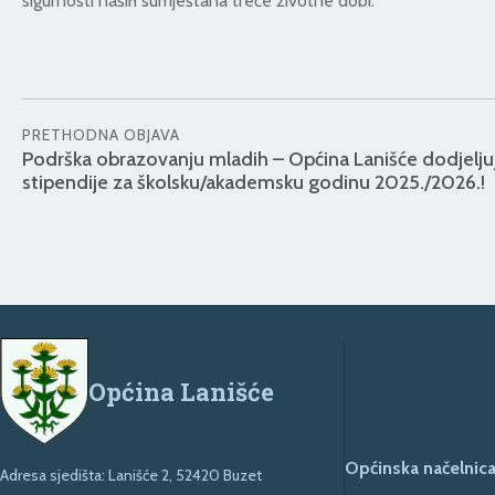
sigurnosti naših sumještana treće životne dobi.
PRETHODNA OBJAVA
Podrška obrazovanju mladih – Općina Lanišće dodjelju
stipendije za školsku/akademsku godinu 2025./2026.!
Općina Lanišće
Općinska načelnica
Adresa sjedišta: Lanišće 2, 52420 Buzet