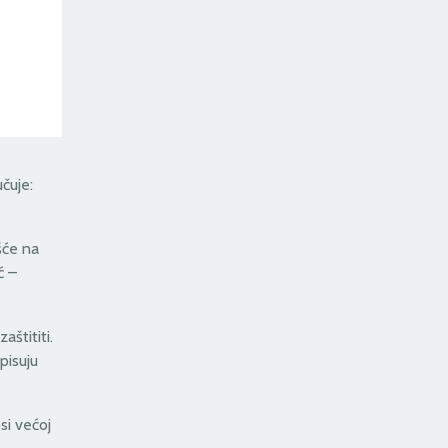
čuje:
šće na
ć –
štititi.
pisuju
si većoj