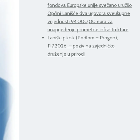
fondova Europske unije svečano uručilo
Općini Lanišće dva ugovora sveukupne
vrijednosti 94.000,00 eura za
unaprjeđenje prometne infrastrukture
Laniški piknik (Podlom – Progon),
11.7.2026. – poziv na zajedničko
druženje u prirodi