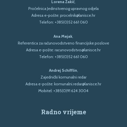
Lorena Žakić
,
Pročelnica Jedinstvenog upravnog odjela
Adresa e-pošte:
procelnik@lanisce.hr
Telefon:
+385(0)52 661 060
Ana Mejak
,
Referentica za računovodstveno financijske poslove
Adresa e-pošte:
racunovodstvo@lanisce.hr
Telefon:
+385(0)52 661 060
Andrej Schifflin
,
Zajednički komunalni redar
Adresa e-pošte:
komunalni.redar@lanisce.hr
Mobitel:
+385(0)91 624 3004
Radno vrijeme