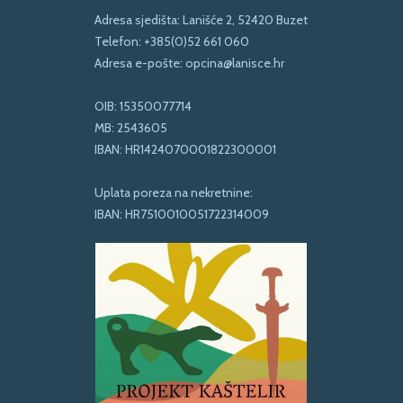
Adresa sjedišta: Lanišće 2, 52420 Buzet
Telefon:
+385(0)52 661 060
Adresa e-pošte:
opcina@lanisce.hr
OIB: 15350077714
MB: 2543605
IBAN: HR1424070001822300001
Uplata poreza na nekretnine:
IBAN: HR7510010051722314009