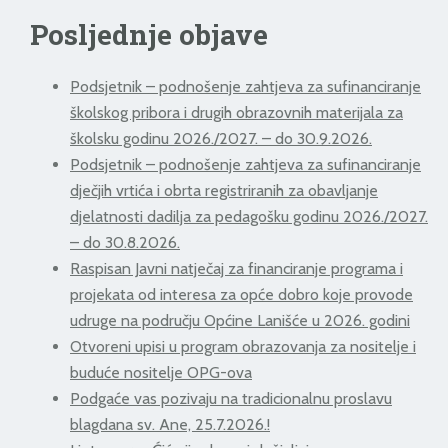
Posljednje objave
Podsjetnik – podnošenje zahtjeva za sufinanciranje
školskog pribora i drugih obrazovnih materijala za
školsku godinu 2026./2027. – do 30.9.2026.
Podsjetnik – podnošenje zahtjeva za sufinanciranje
dječjih vrtića i obrta registriranih za obavljanje
djelatnosti dadilja za pedagošku godinu 2026./2027.
– do 30.8.2026.
Raspisan Javni natječaj za financiranje programa i
projekata od interesa za opće dobro koje provode
udruge na području Općine Lanišće u 2026. godini
Otvoreni upisi u program obrazovanja za nositelje i
buduće nositelje OPG-ova
Podgaće vas pozivaju na tradicionalnu proslavu
blagdana sv. Ane, 25.7.2026.!