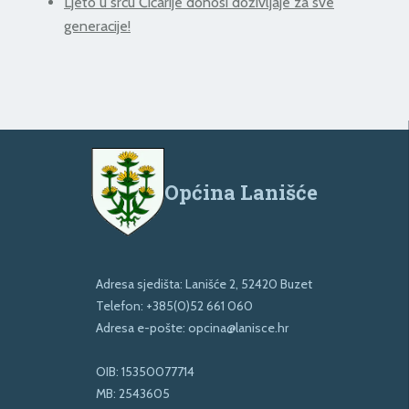
Ljeto u srcu Ćićarije donosi doživljaje za sve
generacije!
Općina Lanišće
Adresa sjedišta: Lanišće 2, 52420 Buzet
Telefon:
+385(0)52 661 060
Adresa e-pošte:
opcina@lanisce.hr
OIB: 15350077714
MB: 2543605