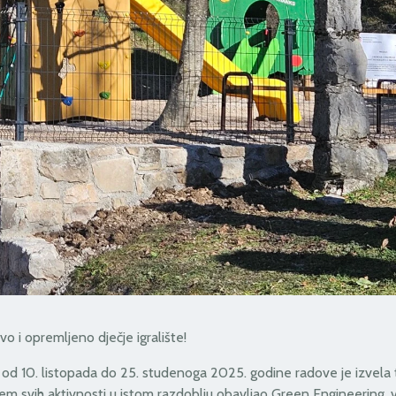
o i opremljeno dječje igralište!
d 10. listopada do 25. studenoga 2025. godine radove je izvela 
em svih aktivnosti u istom razdoblju obavljao Green Engineering, v