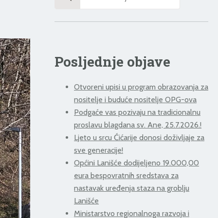
for:
Posljednje objave
Otvoreni upisi u program obrazovanja za
nositelje i buduće nositelje OPG-ova
Podgaće vas pozivaju na tradicionalnu
proslavu blagdana sv. Ane, 25.7.2026.!
Ljeto u srcu Ćićarije donosi doživljaje za
sve generacije!
Općini Lanišće dodijeljeno 19.000,00
eura bespovratnih sredstava za
nastavak uređenja staza na groblju
Lanišće
Ministarstvo regionalnoga razvoja i