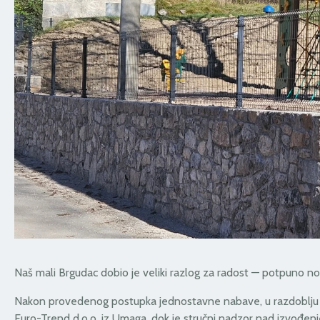
Naš mali Brgudac dobio je veliki razlog za radost — potpuno nov
Nakon provedenog postupka jednostavne nabave, u razdoblju o
Euro-Trend d.o.o. iz Umaga, dok je stručni nadzor nad izvođenj