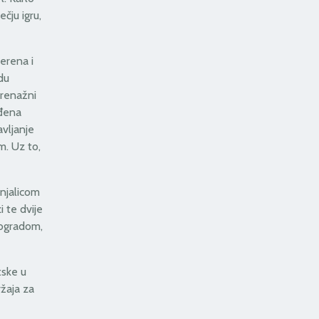
čju igru,
terena i
du
drenažni
ađena
vljanje
m. Uz to,
enjalicom
i te dvije
 ogradom,
tske u
žaja za