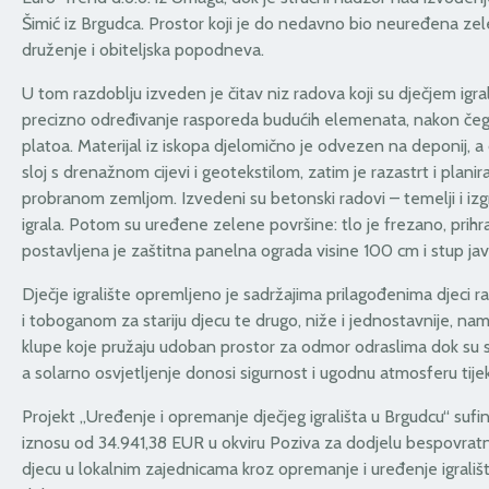
Šimić iz Brgudca. Prostor koji je do nedavno bio neuređena zele
druženje i obiteljska popodneva.
U tom razdoblju izveden je čitav niz radova koji su dječjem igral
precizno određivanje rasporeda budućih elemenata, nakon čega su 
platoa. Materijal iz iskopa djelomično je odvezen na deponij, 
sloj s drenažnom cijevi i geotekstilom, zatim je razastrt i pla
probranom zemljom. Izvedeni su betonski radovi – temelji i iz
igrala. Potom su uređene zelene površine: tlo je frezano, pri
postavljena je zaštitna panelna ograda visine 100 cm i stup jav
Dječje igralište opremljeno je sadržajima prilagođenima djeci ra
i toboganom za stariju djecu te drugo, niže i jednostavnije, nami
klupe koje pružaju udoban prostor za odmor odraslima dok su s
a solarno osvjetljenje donosi sigurnost i ugodnu atmosferu tije
Projekt „Uređenje i opremanje dječjeg igrališta u Brgudcu“ sufi
iznosu od 34.941,38 EUR u okviru Poziva za dodjelu bespovratni
djecu u lokalnim zajednicama kroz opremanje i uređenje igrališt