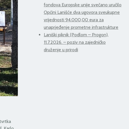
fondova Europske unije svečano uručilo
Općini Lanišće dva ugovora sveukupne
vrijednosti 94.000,00 eura za
unaprjeđenje prometne infrastrukture
Laniški piknik (Podlom – Progon),
11.7.2026. – poziv na zajedničko
druženje u prirodi
tvrtka
l. Karlo