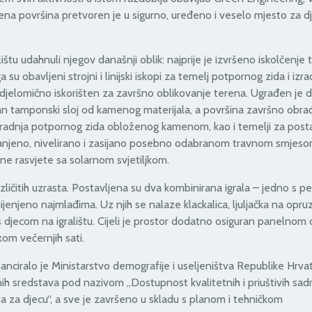
na površina pretvoren je u sigurno, uređeno i veselo mjesto za dje
ištu udahnuli njegov današnji oblik: najprije je izvršeno iskolčenje 
obavljeni strojni i linijski iskopi za temelj potpornog zida i izra
a djelomično iskorišten za završno oblikovanje terena. Ugrađen je 
niran tamponski sloj od kamenog materijala, a površina završno obr
gradnja potpornog zida obloženog kamenom, kao i temelji za posta
hranjeno, nivelirano i zasijano posebno odabranom travnom smjeso
ne rasvjete sa solarnom svjetiljkom.
zličitih uzrasta. Postavljena su dva kombinirana igrala – jedno s p
jenjeno najmlađima. Uz njih se nalaze klackalica, ljuljačka na opruz
 djecom na igralištu. Cijeli je prostor dodatno osiguran panelnom
kom večernjih sati.
nanciralo je Ministarstvo demografije i useljeništva Republike Hrva
h sredstava pod nazivom „Dostupnost kvalitetnih i priuštivih sadr
a za djecu“, a sve je završeno u skladu s planom i tehničkom