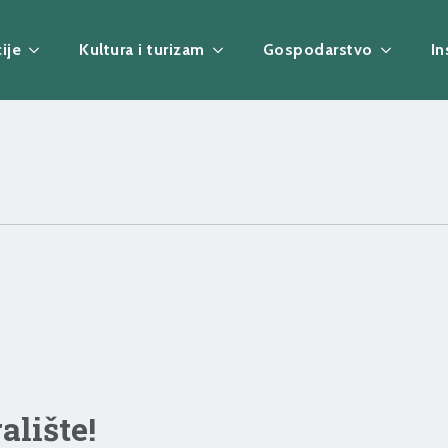
ije
Kultura i turizam
Gospodarstvo
In
alište!